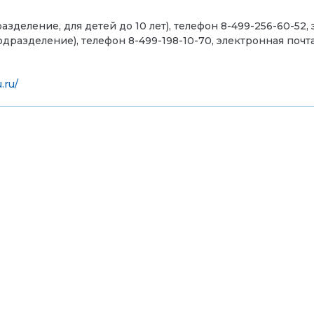
деление, для детей до 10 лет), телефон
8-499-256-60-52,
подразделение), телефон 8-
499-198-10-70
, э
лектронная почт
.ru/