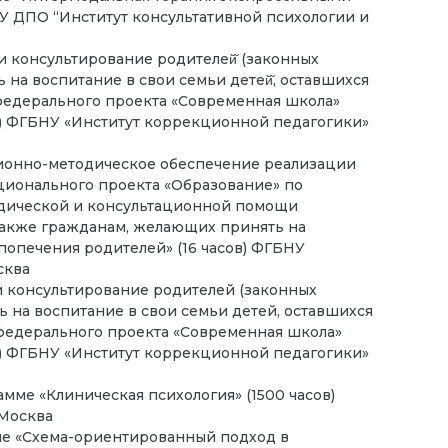
ОЧУ ДПО “Институт консультативной психологии и
и консультирование родителей̆ (законных
ь на воспитание в свои семьи детей̆, оставшихся
 федерального проекта «Современная школа»
а) ФГБНУ «Институт коррекционной педагогики»
ионно-методическое обеспечение реализации
ционального проекта «Образование» по
одической и консультационной помощи
 также гражданам, желающих принять на
 попечения родителей» (16 часов) ФГБНУ
сква
 консультирование родителей (законных
ь на воспитание в свои семьи детей, оставшихся
 федерального проекта «Современная школа»
а) ФГБНУ «Институт коррекционной педагогики»
амме «Клиническая психология» (1500 часов)
 Москва
е «Схема-ориентированный подход в