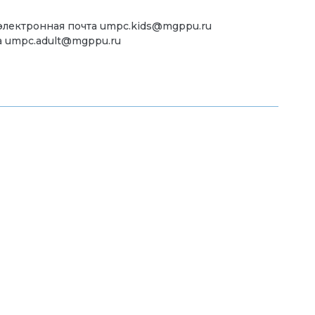
 электронная почта umpc.kids@mgppu.ru
а umpc.adult@mgppu.ru