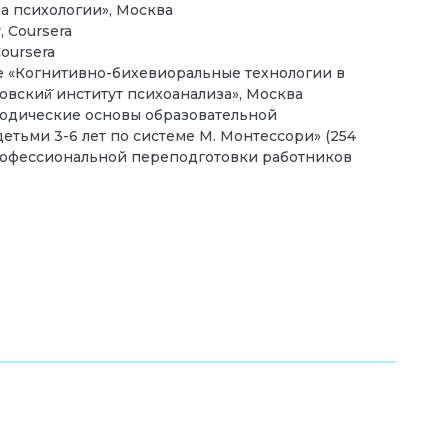
а психологии», Москва
y, Coursera
 Coursera
е «Когнитивно-бихевиоральные технологии в
овский̆ институт психоанализа», Москва
тодические основы образовательной
детьми 3-6 лет по системе М. Монтессори» (254
рофессиональной переподготовки работников
а