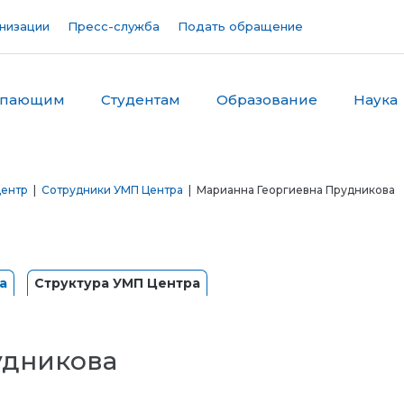
низации
Пресс-служба
Подать обращение
упающим
Студентам
Образование
Наука
центр
|
Сотрудники УМП Центра
| Марианна Георгиевна Прудникова
а
Структура УМП Центра
удникова