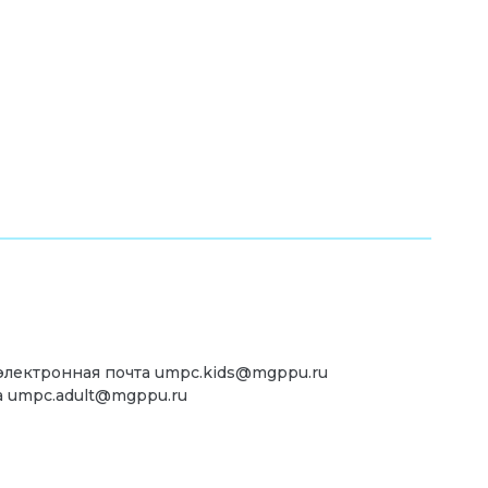
 электронная почта umpc.kids@mgppu.ru
а umpc.adult@mgppu.ru