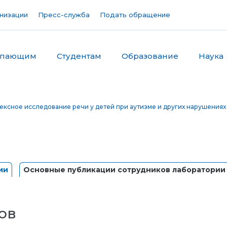
низации
Пресс-служба
Подать обращение
упающим
Студентам
Образование
Наука
ксное исследование речи у детей при аутизме и других нарушениях 
ии
Основные публикации сотрудников лаборатории
ов