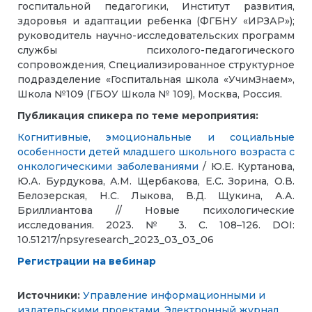
госпитальной педагогики, Институт развития,
здоровья и адаптации ребенка (ФГБНУ «ИРЗАР»);
руководитель научно-исследовательских программ
службы психолого-педагогического
сопровождения, Специализированное структурное
подразделение «Госпитальная школа «УчимЗнаем»,
Школа №109 (ГБОУ Школа № 109), Москва, Россия.
Публикация спикера по теме мероприятия:
Когнитивные, эмоциональные и социальные
особенности детей младшего школьного возраста с
онкологическими заболеваниями
/ Ю.Е. Куртанова,
Ю.А. Бурдукова, А.М. Щербакова, Е.С. Зорина, О.В.
Белозерская, Н.С. Лыкова, В.Д. Щукина, А.А.
Бриллиантова // Новые психологические
исследования. 2023. № 3. С. 108–126. DOI:
10.51217/npsyresearch_2023_03_03_06
Регистрации на вебинар
Источники:
Управление информационными и
издательскими проектами
,
Электронный журнал