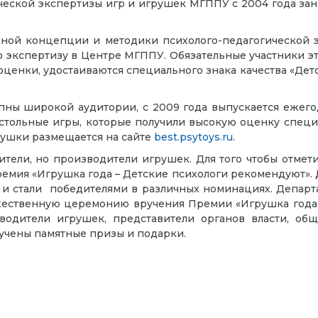
ческой экспертизы игр и игрушек МГППУ с 2004 года зан
ьной концепции и методики психолого-педагогической э
ю экспертизу в Центре МГППУ. Обязательные участники э
оценки, удостаиваются специального знака качества «Д
упны широкой аудитории, с 2009 года выпускается ежего
настольные игры, которые получили высокую оценку спец
рушки размещается на сайте
best.psytoys.ru
.
тели, но производители игрушек. Для того чтобы отмет
ремия «Игрушка года – Детские психологи рекомендуют». Д
ки и стали победителями в различных номинациях. Депар
жественную церемонию вручения Премии «Игрушка года 
водители игрушек, представители органов власти, об
учены памятные призы и подарки.