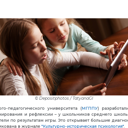
© Depositphotos / TatyanaGl
го-педагогического университета (
МГППУ
) разработа
нирования и рефлексии – у школьников среднего школьно
ели по результатам игры. Это открывает большие диагн
ликована в журнале
"Культурно-историческая психология"
.