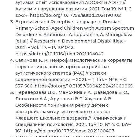
аутизма: опыт использования ADOS-2 и ADI-R //
Аутизм и нарушения развития. 2021. Том 19. № 1. С.
12–24. https://doi.org/10.17759/autdd.2021190102
Expressive and Receptive Language in Russian
Primary-School-Aged Children with Autism Spectrum
Disorder / V. Arutiunian, A. Lopukhina, A. Minnigulova
[et al.] // Research in Developmental Disabilities. –
2021. – Vol. 117. – P. 104042.
https://doi.org/10.1016/j.ridd.2021.104042
Салимова К. Р. Нейрофизиологические корреляты
нарушения развития при расстройствах
аутистического спектра (РАС) // Успехи
современной биологии. – 2021. – Т. 141. – № 6. – С.
557-566. https://doi.org/10.31857/S0042132421060065
Переверзева Д.С., Мамохина У.А., Давыдова Е.Ю.,
Лопухина А.А., Арутюнян В.Г., Хаустов А.В.
Особенности понимания речи у детей с
расстройствами аутистического спектра
младшего школьного возраста // Клиническая и
специальная психология. 2021. Том 10. № 4. С. 137–
161. https://doi.org/10.17759/cpse.2021100407