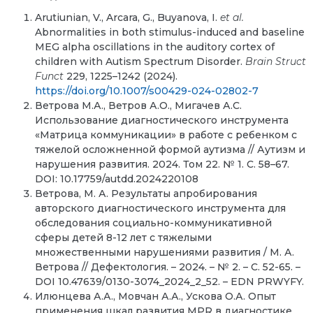
Arutiunian, V., Arcara, G., Buyanova, I.
et al.
Abnormalities in both stimulus-induced and baseline
MEG alpha oscillations in the auditory cortex of
children with Autism Spectrum Disorder.
Brain Struct
Funct
229, 1225–1242 (2024).
https://doi.org/10.1007/s00429-024-02802-7
Ветрова М.А., Ветров А.О., Мигачев А.С.
Использование диагностического инструмента
«Матрица коммуникации» в работе с ребенком с
тяжелой осложненной формой аутизма // Аутизм и
нарушения развития. 2024. Том 22. № 1. С. 58–67.
DOI: 10.17759/autdd.2024220108
Ветрова, М. А. Результаты апробирования
авторского диагностического инструмента для
обследования социально-коммуникативной
сферы детей 8-12 лет с тяжелыми
множественными нарушениями развития / М. А.
Ветрова // Дефектология. – 2024. – № 2. – С. 52-65. –
DOI 10.47639/0130-3074_2024_2_52. – EDN PRWYFY.
Илюнцева А.А., Мовчан А.А., Ускова О.А. Опыт
применения шкал развития MPR в диагностике