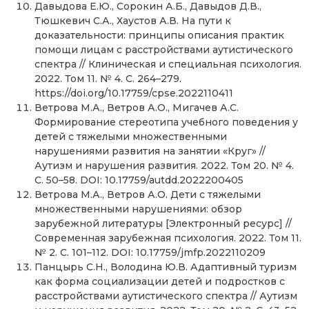
Давыдова Е.Ю., Сорокин А.Б., Давыдов Д.В.,
Тюшкевич С.А., Хаустов А.В. На пути к
доказательности: принципы описания практик
помощи лицам с расстройствами аутистического
спектра // Клиническая и специальная психология.
2022. Том 11. № 4. С. 264–279.
https://doi.org/10.17759/cpse.2022110411
Ветрова М.А., Ветров А.О., Мигачев А.С.
Формирование стереотипа учебного поведения у
детей с тяжелыми множественными
нарушениями развития на занятии «Круг» //
Аутизм и нарушения развития. 2022. Том 20. № 4.
С. 50–58. DOI: 10.17759/autdd.2022200405
Ветрова М.А., Ветров А.О. Дети с тяжелыми
множественными нарушениями: обзор
зарубежной литературы [Электронный ресурс] //
Современная зарубежная психология. 2022. Том 11.
№ 2. С. 101–112. DOI: 10.17759/jmfp.2022110209
Панцырь С.Н., Володина Ю.В. Адаптивный туризм
как форма социализации детей и подростков с
расстройствами аутистического спектра // Аутизм