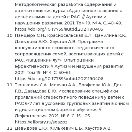
Методологическая разработка содержания и
оценки влияния курса «Адаптивное плавание с
дельфинами» на детей с РАС // Аутизм и
нарушения развития. 2021. Том 19. № 4. С. 40–49.
https://doi.org/10.17759/autdd.2021190405
Панцырь С.Н., Красносельская Е.Л., Данилина К.К.,
Давыдова Е.Ю., Хаустов А.В. Программа
консультивного психолого-педагогического
сопровождения семей, воспитывающих детей с
РАС, «Кашенкин луг». Опыт оценки
эффективности // Аутизм и нарушения развития.
2021. Том 19. № 4. С. 50–61.
https://doi.org/10.17759/autdd.2021190406
Тюшкевич С.А., Мовчан А.А., Ерофеева Ю.А., Дон
Г.В., Давыдова Е.Ю. Исследование специфики
проявлений стереотипного поведения у детей с
РАС 6-7 лет в условиях групповых занятий в очном
и дистанционном формате обучения //
Дефектология. 2021. № 6. С. 15—25.
https://elibrary.ru/seazpz
Давыдова Е.Ю., Хилькевич Е.В., Хаустов А.В.,