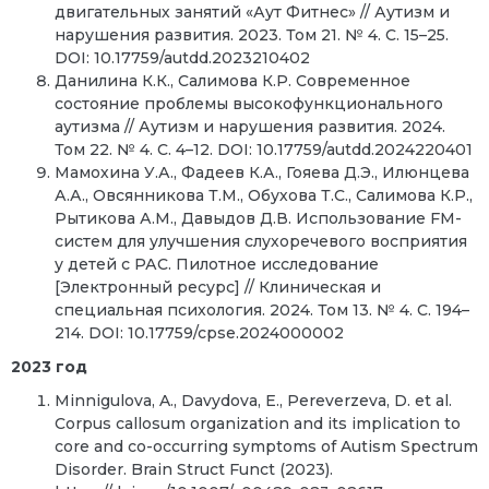
двигательных занятий «Аут Фитнес» // Аутизм и
нарушения развития. 2023. Том 21. № 4. С. 15–25.
DOI: 10.17759/autdd.2023210402
Данилина К.К., Салимова К.Р. Современное
состояние проблемы высокофункционального
аутизма // Аутизм и нарушения развития. 2024.
Том 22. № 4. С. 4–12. DOI: 10.17759/autdd.2024220401
Мамохина У.А., Фадеев К.А., Гояева Д.Э., Илюнцева
А.А., Овсянникова Т.М., Обухова Т.С., Салимова К.Р.,
Рытикова А.М., Давыдов Д.В. Использование FM-
систем для улучшения слухоречевого восприятия
у детей с РАС. Пилотное исследование
[Электронный ресурс] // Клиническая и
специальная психология. 2024. Том 13. № 4. С. 194–
214. DOI: 10.17759/cpse.2024000002
2023 год
Minnigulova, A., Davydova, E., Pereverzeva, D. et al.
Corpus callosum organization and its implication to
core and co-occurring symptoms of Autism Spectrum
Disorder. Brain Struct Funct (2023).