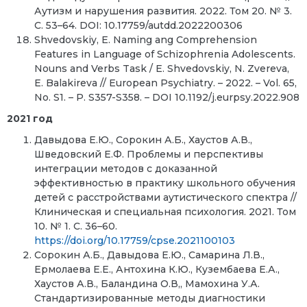
Аутизм и нарушения развития. 2022. Том 20. № 3.
С. 53–64. DOI: 10.17759/autdd.2022200306
Shvedovskiy, E. Naming ang Comprehension
Features in Language of Schizophrenia Adolescents.
Nouns and Verbs Task / E. Shvedovskiy, N. Zvereva,
E. Balakireva // European Psychiatry. – 2022. – Vol. 65,
No. S1. – P. S357-S358. – DOI 10.1192/j.eurpsy.2022.908
2021 год
Давыдова Е.Ю., Сорокин А.Б., Хаустов А.В.,
Шведовский Е.Ф. Проблемы и перспективы
интеграции методов с доказанной
эффективностью в практику школьного обучения
детей с расстройствами аутистического спектра //
Клиническая и специальная психология. 2021. Том
10. № 1. С. 36–60.
https://doi.org/10.17759/cpse.2021100103
Сорокин А.Б., Давыдова Е.Ю., Самарина Л.В.,
Ермолаева Е.Е., Антохина К.Ю., Кузембаева Е.А.,
Хаустов А.В., Баландина О.В,, Мамохина У.А.
Стандартизированные методы диагностики