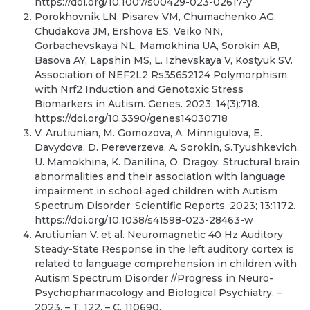
https://doi.org/10.1007/s00429-023-02617-y
Porokhovnik LN, Pisarev VM, Chumachenko AG,
Chudakova JM, Ershova ES, Veiko NN,
Gorbachevskaya NL, Mamokhina UA, Sorokin AB,
Basova AY, Lapshin MS, L. Izhevskaya V, Kostyuk SV.
Association of NEF2L2 Rs35652124 Polymorphism
with Nrf2 Induction and Genotoxic Stress
Biomarkers in Autism. Genes. 2023; 14(3):718.
https://doi.org/10.3390/genes14030718
V. Arutiunian, M. Gomozova, A. Minnigulova, E.
Davydova, D. Pereverzeva, A. Sorokin, S.Tyushkevich,
U. Mamokhina, K. Danilina, O. Dragoy. Structural brain
abnormalities and their association with language
impairment in school‐aged children with Autism
Spectrum Disorder. Scientific Reports. 2023; 13:1172.
https://doi.org/10.1038/s41598-023-28463-w
Arutiunian V. et al. Neuromagnetic 40 Hz Auditory
Steady-State Response in the left auditory cortex is
related to language comprehension in children with
Autism Spectrum Disorder //Progress in Neuro-
Psychopharmacology and Biological Psychiatry. –
2023. – Т. 122. – С. 110690.