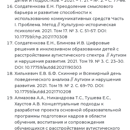
детей и подростков. – 2021. – Т. 21. – №. 2. – С. 77-86.
Солдатенкова Е.Н. Преодоление смыслового
барьера и развитие способности к
использованию коммуникативных средств Часть
I. Проблема. Метод // Культурно-историческая
психология. 2021. Том 17. № 3. С. 51–57. DOI:
10.17759/chp.2021170308
Солдатенкова Е.Н., Блинова И.В. Цифровые
решения в инклюзивном образовании детей с
расстройствами аутистического спектра // Аутизм
и нарушения развития. 2021. Том 19. № 3. С. 23–30.
DOI: 10.17759/autdd.2021190303
Хилькевич Е.В. Б.Ф. Скиннер и Всемирный день
поведенческого анализа // Аутизм и нарушения
развития. 2021. Том 19. № 2. С. 69–70. DOI:
10.17759/autdd.2021710208
Алмазова А.А., Никандрова Т.С., Тушева Е.С.,
Хаустов А.В. Концептуальные подходы к
разработке проекта основной образовательной
программы подготовки кадров в области
обучения, воспитания и сопровождения
обучающихся с расстройствами аутистического