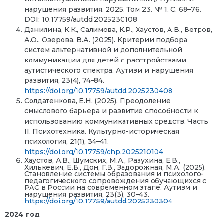
нарушения развития. 2025. Том 23. № 1. С. 68–76.
DOI: 10.17759/autdd.2025230108
Данилина, К.К., Салимова, К.Р., Хаустов, А.В., Ветров,
А.О., Озерова, В.А. (2025). Критерии подбора
систем альтернативной и дополнительной
коммуникации для детей с расстройствами
аутистического спектра. Аутизм и нарушения
развития, 23(4), 74–84.
https://doi.org/10.17759/autdd.2025230408
Солдатенкова, Е.Н. (2025). Преодоление
смыслового барьера и развитие способности к
использованию коммуникативных средств. Часть
II. Психотехника. Культурно-историческая
психология, 21(1), 34–41.
https://doi.org/10.17759/chp.2025210104
Хаустов, А.В., Шумских, М.А., Разухина, Е.В.,
Хилькевич, Е.В., Дон, Г.В., Задорожная, М.А. (2025).
Становление системы образования и психолого-
педагогического сопровождения обучающихся с
РАС в России на современном этапе. Аутизм и
нарушения развития, 23(3), 30–43.
https://doi.org/10.17759/autdd.2025230304
2024 год