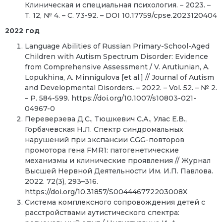
Клиническая и специальная психология. – 2023. –
Т. 12, № 4. – С. 73-92. – DOI 10.17759/cpse.2023120404
2022 год
Language Abilities of Russian Primary-School-Aged
Children with Autism Spectrum Disorder: Evidence
from Comprehensive Assessment / V. Arutiunian, A.
Lopukhina, A. Minnigulova [et al.] // Journal of Autism
and Developmental Disorders. – 2022. – Vol. 52. – № 2.
– P. 584-599. https://doi.org/10.1007/s10803-021-
04967-0
Переверзева Д.С., Тюшкевич С.А., Улас Е.В.,
Горбачевская Н.Л. Спектр синдромальных
нарушений при экспансии CGG-повторов
промотора гена FMR1: патогенетические
механизмы и клинические проявления // Журнал
Высшей Нервной Деятельности Им. И.П. Павлова.
2022. 72(3), 293–316.
https://doi.org/10.31857/S004446772203008X
Система комплексного сопровождения детей с
расстройствами аутистического спектра: