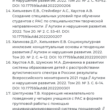
и нарушения развития. 2022. Том 20. № 2. С. 43–52.
DOI: 10.17759/autdd.2022200206
Хилькевич Е.В., Стейнберг А.С., Хаустов А.В.
Создание специальных условий при обучении
студентов с РАС по специальностям творческой
направленности // Аутизм и нарушения развития.
2022. Том 20. № 2. С. 53–61. DOI:
10.17759/autdd.2022200207
Халикова Д.Р., Хилькевич Е.В. Социокультурная
инклюзия: концептуальные основы и тенденции
развития // Аутизм и нарушения развития. 2022.
Том 20. № 2. С. 4–12. DOI: 10.17759/autdd.2022200201
Хаустов А.В., Шумских М.А. Динамика в развитии
системы образования детей с расстройствами
аутистического спектра в России: результаты
Всероссийского мониторинга 2021 года // Аутизм
и нарушения развития. 2022. Том 20. № 3. С. 6–14.
DOI: 10.17759/autdd.2022200301
Шептунова Т.В. Коррекция нежелательного
поведения у четырех учащихся с РАС в формате
групповой работы с помощью
индивидуализированной системы поощрений //