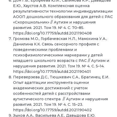
Дон Г.В., Ерофеева Ю.И., Салимова К.Р., Давыдова
Е.Ю., Хаустов А.В. Комплексная оценка
результативности технологии индивидуализации
АООП дошкольного образования для детей с РАС
«Скорошкольник» // Аутизм и нарушения
развития. 2021. Том 19. № 4. С. 70–85.
https://doi.org/10.17759/autdd.2021190408
Громова М.O., Горбачевская Н.Л., Мамохина У.А.,
Данилина К.К. Связь сенсорного профиля с
поведенческими проблемами и
психофизиологическими маркерами у детей
младшего школьного возраста с РАС // Аутизм и
нарушения развития. 2021. Том 19. № 4. С. 5–14.
https://doi.org/10.17759/autdd.2021190401
Переверзева Д.С., Тюшкевич С.А., Брагинец Е.И.
Опыт адаптации инструмента оценки
академических достижений с учетом
особенностей детей с расстройствами
аутистического спектра // Аутизм и нарушения
развития. 2021. Том 19. № 4. С. 15–23.
https://doi.org/10.17759/autdd.2021190402
Зыков А.А., Васильева А.Е., Давыдова Е.Ю.