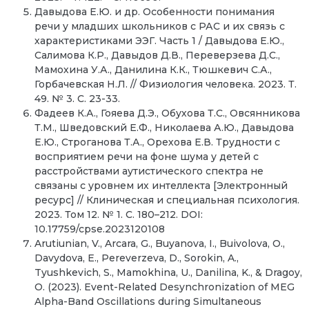
Давыдова Е.Ю. и др. Особенности понимания
речи у младших школьников с РАС и их связь с
характеристиками ЭЭГ. Часть 1 / Давыдова Е.Ю.,
Салимова К.Р., Давыдов Д.В., Переверзева Д.С.,
Мамохина У.А., Данилина К.К., Тюшкевич С.А.,
Горбачевская Н.Л. // Физиология человека. 2023. Т.
49. № 3. С. 23-33.
Фадеев К.А., Гояева Д.Э., Обухова Т.С., Овсянникова
Т.М., Шведовский Е.Ф., Николаева А.Ю., Давыдова
Е.Ю., Строганова Т.А., Орехова Е.В. Трудности с
восприятием речи на фоне шума у детей с
расстройствами аутистического спектра не
связаны с уровнем их интеллекта [Электронный
ресурс] // Клиническая и специальная психология.
2023. Том 12. № 1. С. 180–212. DOI:
10.17759/cpse.2023120108
Arutiunian, V., Arcara, G., Buyanova, I., Buivolova, O.,
Davydova, E., Pereverzeva, D., Sorokin, A.,
Tyushkevich, S., Mamokhina, U., Danilina, K., & Dragoy,
O. (2023). Event-Related Desynchronization of MEG
Alpha-Band Oscillations during Simultaneous