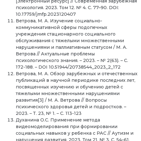
[Электронный ресурс] // Современная зарубежная
психология. 2023. Том 12. № 4. С. 77–90. DOI:
10.17759/jmfp.2023120407
Ветрова, М. А. Изучение социально-
коммуникативной сферы подопечных
учреждения стационарного социального
обслуживания с тяжелыми множественными
нарушениями и паллиативным статусом / М. А.
Ветрова // Актуальные проблемы
психологического знания. – 2023. – № 2(63). – С.
172-188. – DOI 10.51944/20738544_2023_2_172
Ветрова, М. А. Обзор зарубежных и отечественных
публикаций в научной периодике последних лет,
посвященных изучению и обучению детей с
тяжелыми множественными нарушениями
развития[3] / М. А. Ветрова // Вопросы
психического здоровья детей и подростков. –
2023. – Т. 23, № 1. – С. 113-123
Духанина О.С. Применение метода
видеомоделирования при формировании
социальных навыков у ребенка с РАС // Аутизм и
нарушения развития. 2023. Том 21. № 3. С. 54–61.