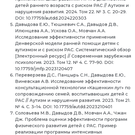
детей раннего возраста с риском РАС // Аутизм и
нарушения развития. 2024. Том 22. № 3. С. 20–29.
DOI: 10.17759/autdd.2024220303
Давыдова Е.Ю., Тюшкевич С.А., Давыдов Д.В.,
Илюнцева А.А., Ускова О.А., Мовчан А.А.
Исследование эффективности применения
Денверской модели ранней помощи детям с
аутизмом и с риском РАС. Систематический обзор
[Электронный ресурс] // Современная зарубежная
психология. 2023. Том 12. № 4. С. 77–90. DOI:
10.17759/jmfp.2023120407
Переверзева Д.С., Панцырь С.Н., Давыдова Е.Ю.,
Виневская А.В. Исследование эффективности
консультационной технологии «Кашенкин луг» по
сопровождению семей, воспитывающих детей с
РАС // Аутизм и нарушения развития. 2023. Том 21.
№ 4. С. 3–14. DOI: 10.17759/autdd.2023210401
Соловьева М.В., Давыдов Д.В., Мовчан А.А., Чжан
Дж. Проблема оценки эффективности программ
физического развития детей с РАС. Пример
реализации программы интенсивных