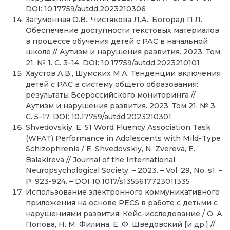
DOI: 10.17759/autdd.2023210306
Загуменная О.В., Чистякова Л.А., Богорад П.Л.
Обеспечение доступности текстовых материалов
в процессе обучения детей с РАС в начальной
школе // Аутизм и нарушения развития. 2023. Том
21. № 1. С. 3–14. DOI: 10.17759/autdd.2023210101
Хаустов А.В., Шумских М.А. Тенденции включения
детей с РАС в систему общего образования:
результаты Всероссийского мониторинга //
Аутизм и нарушения развития. 2023. Том 21. № 3.
С. 5–17. DOI: 10.17759/autdd.2023210301
Shvedovskiy, E. 51 Word Fluency Association Task
(WFAT) Performance in Adolescents with Mild-Type
Schizophrenia / E. Shvedovskiy, N. Zvereva, E.
Balakireva // Journal of the International
Neuropsychological Society. – 2023. – Vol. 29, No. s1. –
P. 923-924. – DOI 10.1017/s1355617723011335
Использование электронного коммуникативного
приложения на основе PECS в работе с детьми с
нарушениями развития. Кейс-исследование / О. А.
Попова, Н. М. Филина, Е. Ф. Шведовский [и др.] //