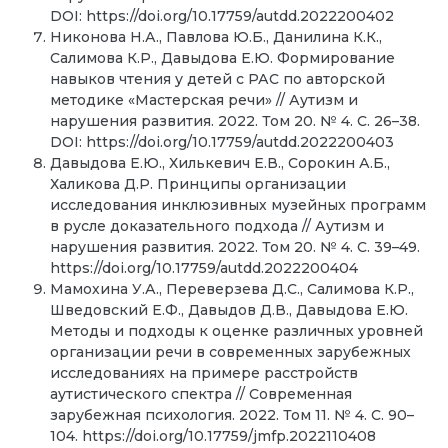
DOI: https://doi.org/10.17759/autdd.2022200402
Никонова Н.А., Павлова Ю.Б., Данилина К.К.,
Салимова К.Р., Давыдова Е.Ю. Формирование
навыков чтения у детей с РАС по авторской
методике «Мастерская речи» // Аутизм и
нарушения развития. 2022. Том 20. № 4. С. 26–38.
DOI: https://doi.org/10.17759/autdd.2022200403
Давыдова Е.Ю., Хилькевич Е.В., Сорокин А.Б.,
Халикова Д.Р. Принципы организации
исследования инклюзивных музейных программ
в русле доказательного подхода // Аутизм и
нарушения развития. 2022. Том 20. № 4. С. 39–49.
https://doi.org/10.17759/autdd.2022200404
Мамохина У.А., Переверзева Д.С., Салимова К.Р.,
Шведовский Е.Ф., Давыдов Д.В., Давыдова Е.Ю.
Методы и подходы к оценке различных уровней
организации речи в современных зарубежных
исследованиях на примере расстройств
аутистического спектра // Современная
зарубежная психология. 2022. Том 11. № 4. С. 90–
104. https://doi.org/10.17759/jmfp.2022110408