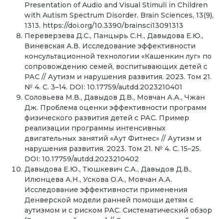
Presentation of Audio and Visual Stimuli in Children
with Autism Spectrum Disorder. Brain Sciences, 13(9),
1313. https://doi.org/10.3390/brainsci13091313
Переверзева Д.С., Панцырь С.Н., Давыдова Е.Ю.,
Виневская А.В. Исследование эффективности
консультационной технологии «Кашенкин луг» по
сопровождению семей, воспитывающих детей с
РАС // Аутизм и нарушения развития. 2023. Том 21.
№ 4. С. 3–14. DOI: 10.17759/autdd.2023210401
Соловьева М.В., Давыдов Д.В., Мовчан А.А., Чжан
Дж. Проблема оценки эффективности программ
физического развития детей с РАС. Пример
реализации программы интенсивных
двигательных занятий «Аут Фитнес» // Аутизм и
нарушения развития. 2023. Том 21. № 4. С. 15–25.
DOI: 10.17759/autdd.2023210402
Давыдова Е.Ю., Тюшкевич С.А., Давыдов Д.В.,
Илюнцева А.Н., Ускова О.А., Мовчан А.А.
Исследование эффективности применения
Денверской модели ранней помощи детям с
аутизмом и с риском РАС. Систематический обзор