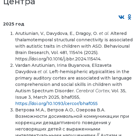
центра
2025 год
Arutiunian, V., Davydova, E., Dragoy, O.
et al.
Altered
thalamotemporal structural connectivity is associated
with autistic traits in children with ASD. Behavioural
Brain Research, Vol. 481, 115414 (2025).
https://doi.org/10.1016/j.bbr.2024.115414.
Vardan Arutiunian, Irina Buyanova, Elizaveta
Davydova
et al.
Left-hemispheric atypicalities in the
primary auditory cortex are associated with language
comprehension and social skills in children with
Autism Spectrum Disorder.
Cerebral Cortex
, Vol. 35,
Issue 3, March 2025, bhaf055,
https://doi.org/10.1093/cercor/bhaf055
Ветрова М.А., Ветров А.О., Озерова В.А.
Возможности досимвольной коммуникации при
коррекции дезадаптивного поведения у
неговорящих детей с выраженными
интеллектуальными нарушениями // Аутизм и