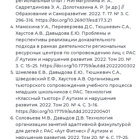
региональный опыт / Нигматуллина И. А.,
Садретдинова Э. А., Долотказина А. Р. [и др.] //
Образование и Саморазвитие. 2022. Т. 17. № 3. С.
296-316. https://doi.org/10.26907/esd.17.3.21
Мамохина У.А., Переверзева Д.С., Тюшкевич С.А.,
Хаустов А.В., Давыдова Е.Ю. Проблемы и
перспективы реализации доказательного
подхода в рамках деятельности региональных
ресурсных центров по сопровождению лиц с РАС
// Аутизм и нарушения развития. 2022. Том 20. №
3. С. 15–25. https://doi.org/10.17759/autdd.2022200302
Шмелева Е.В., Давыдова Е.Ю., Тюшкевич С.А.,
Шведовский Е.Ф., Хаустов А.В. Организация
тьюторского сопровождения учебного процесса
младших школьников с РАС. Технология
«Классный тьютор» // Аутизм и нарушения
развития. 2022. Том 20. № 4. С. 3–16.
https://doi.org/10.17759/autdd.2022200401
Соловьева М.В., Давыдов Д.В. Технология
организации занятий адаптивной физкультурой
для детей с РАС «Аут Фитнес» // Аутизм и
нарушения развития. 2022. Том 20. № 4. С. 17–25.