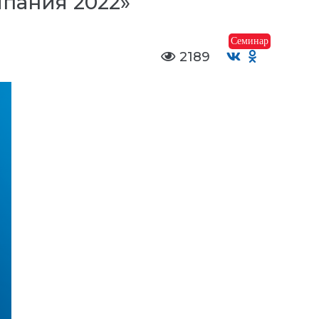
пания 2022»
Семинар
2189