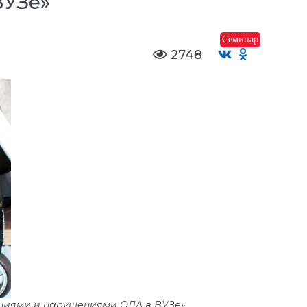
ВУЗе»
Семинар
2748
ениями и нарушениями ОДА в ВУЗе»