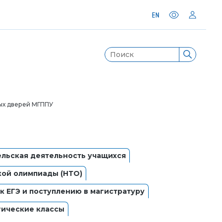
ых дверей МГППУ
льская деятельность учащихся
кой олимпиады (НТО)
к ЕГЭ и поступлению в магистратуру
гические классы