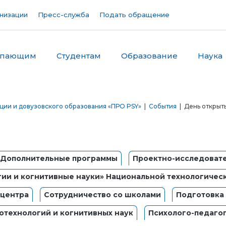
низации
Пресс-служба
Подать обращение
упающим
Студентам
Образование
Наука
ии и довузовского образования «ПРО PSY»
|
События
| День открыт
Дополнительные программы
Проектно-исследовате
ии и когнитивные науки» Национальной технологичес
центра
Сотрудничество со школами
Подготовка 
отехнологий и когнитивных наук
Психолого-педаго