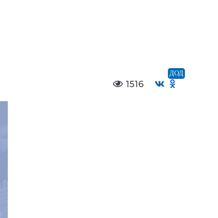
ДОД
1516