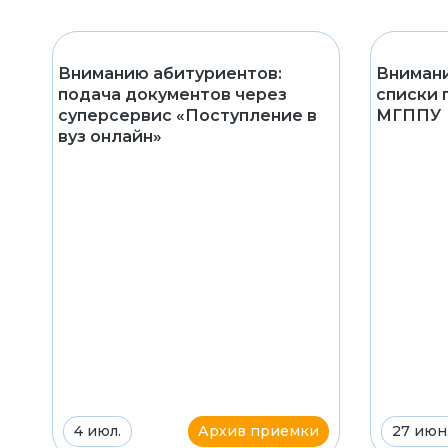
Вниманию абитуриентов:
Внимани
подача документов через
списки 
суперсервис «Поступление в
МГППУ
вуз онлайн»
4 июл.
Архив приемки
27 июн