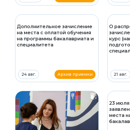
Дополнительное зачисление
О распр
на места с оплатой обучения
зачисле
на программы бакалавриата и
курс (н
специалитета
подготов
специаль
24 авг.
Архив приемки
21 авг.
23 июля
заявлен
места н
бакалав