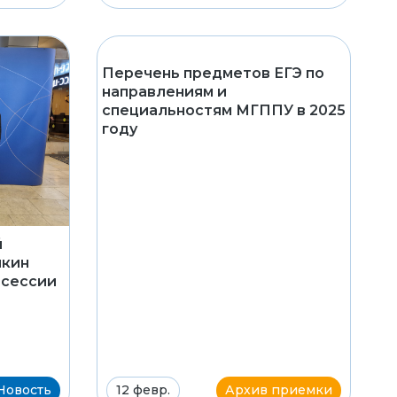
Перечень предметов ЕГЭ по
направлениям и
специальностям МГППУ в 2025
году
й
ыкин
-сессии
Новость
12 февр.
Архив приемки