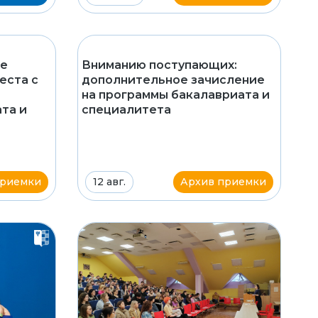
ие
Вниманию поступающих:
еста с
дополнительное зачисление
на программы бакалавриата и
та и
специалитета
приемки
12 авг.
Архив приемки