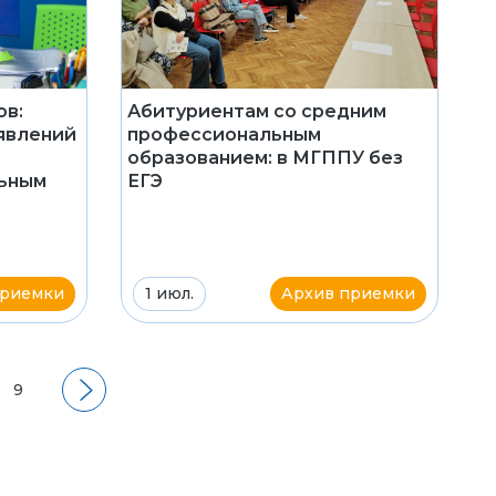
ов:
Абитуриентам со средним
явлений
профессиональным
образованием: в МГППУ без
льным
ЕГЭ
приемки
1 июл.
Архив приемки
9