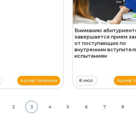
Вниманию абитуриент
завершается прием за
от поступающих по
внутренним вступите
испытаниям
Архив приемки
8 июл.
Архив 
2
3
4
5
6
7
8