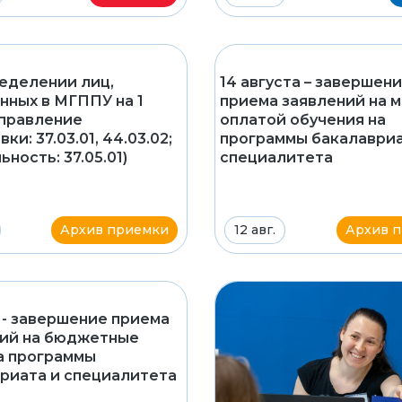
еделении лиц,
14 августа – завершен
нных в МГППУ на 1
приема заявлений на м
аправление
оплатой обучения на
ки: 37.03.01, 44.03.02;
программы бакалавриа
ность: 37.05.01)
специалитета
Архив приемки
12 авг.
Архив 
 - завершение приема
ий на бюджетные
а программы
риата и специалитета