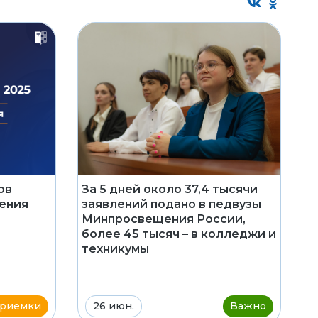
За 5 дней около 37,4 тысячи
ов
заявлений подано в педвузы
ения
Минпросвещения России,
более 45 тысяч – в колледжи и
техникумы
приемки
26 июн.
Важно