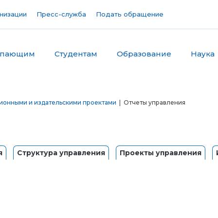
низации
Пресс-служба
Подать обращение
упающим
Студентам
Образование
Наука
онными и издательскими проектами
| Отчеты управления
я
Структура управления
Проекты управления