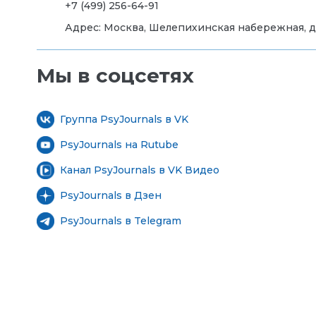
+7 (499) 256-64-91
Адрес:
Москва, Шелепихинская набережная, д. 2
Мы в соцсетях
Группа PsyJournals в VK
PsyJournals на Rutube
Канал PsyJournals в VK Видео
PsyJournals в Дзен
PsyJournals в Telegram