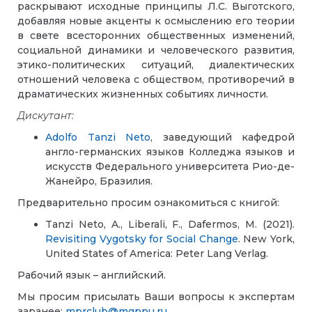
раскрывают исходные принципы Л.С. Выготского,
добавляя новые акценты к осмыслению его теории
в свете всесторонних общественных изменений,
социальной динамики и человеческого развития,
этико-политических ситуаций, диалектических
отношений человека с обществом, противоречий в
драматических жизненных событиях личности.
Дискутант:
Adolfo Tanzi Neto
, заведующий кафедрой
англо-германских языков Колледжа языков и
искусств Федерального университета Рио-де-
Жанейро, Бразилия.
Предварительно просим ознакомиться с книгой:
Tanzi Neto, A., Liberali, F., Dafermos, M. (2021).
Revisiting Vygotsky for Social Change
. New York,
United States of America: Peter Lang Verlag.
Рабочий язык – английский.
Мы просим присылать Ваши вопросы к экспертам
заранее:
mprclub@mgppu.ru
.