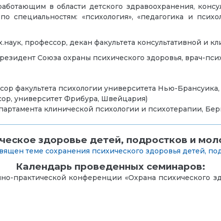
работающим в области детского здравоохранения, конс
по специальностям: «психология», «педагогика и психо
х.наук, профессор, декан факультета консультативной и 
резидент Союза охраны психического здоровья, врач-псих
сор факультета психологии университета Нью-Брансуика,
сор, университет Фрибура, Швейцария)
епартамента клинической психологии и психотерапии, Бе
ческое здоровье детей, подростков и мо
вящен теме сохранения психического здоровья детей, по
Календарь проведенных семинаров:
чно-практической конференции «Охрана психического з