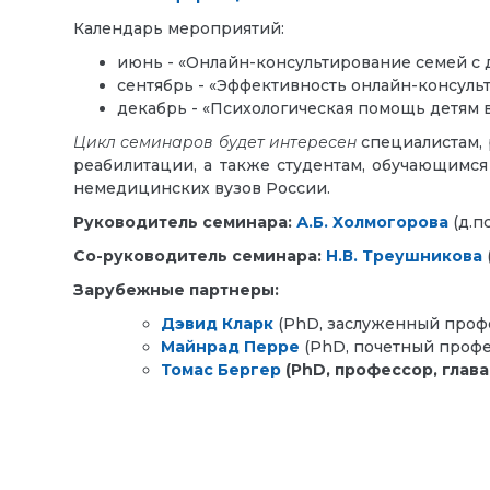
Календарь мероприятий:
июнь - «Онлайн-консультирование семей с 
сентябрь - «Эффективность онлайн-консуль
декабрь - «Психологическая помощь детям 
Цикл семинаров будет интересен
специалистам, 
реабилитации, а также студентам, обучающимся 
немедицинских вузов России.
Руководитель семинара:
А.Б. Холмогорова
(
д.п
Со-руководитель семинара:
Н.В. Треушникова
Зарубежные партнеры:
Дэвид Кларк
(РhD, заслуженный профе
Майнрад Перре
(РhD, почетный профе
Томас Бергер
(РhD, профессор, глав