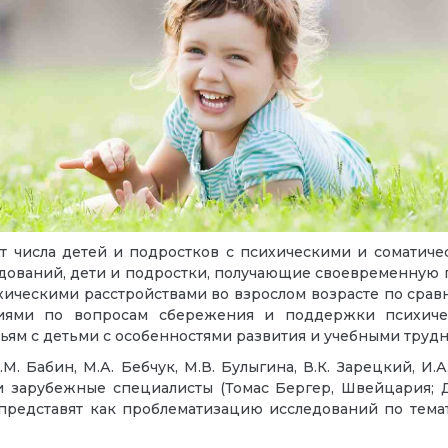
ст числа детей и подростков с психическими и соматиче
ований, дети и подростки, получающие своевременную п
ическими расстройствами во взрослом возрасте по сравн
иями по вопросам сбережения и поддержки психичес
ьям с детьми с особенностями развития и учебными труд
. Бабин, М.А. Бебчук, М.В. Булыгина, В.К. Зарецкий, И.А
) и зарубежные специалисты (Томас Бергер, Швейцария; 
 представят как проблематизацию исследований по тема