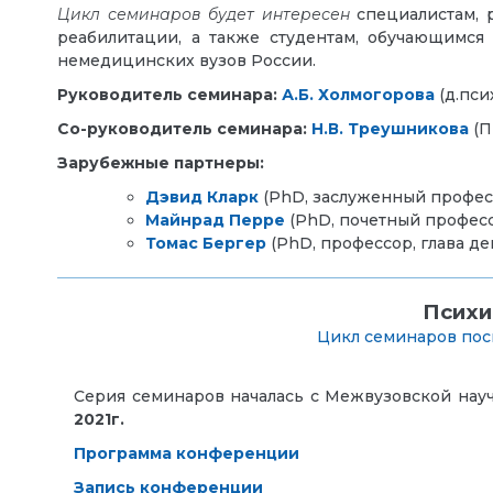
Цикл семинаров будет интересен
специалистам, 
реабилитации, а также студентам, обучающимся 
немедицинских вузов России.
Руководитель семинара:
А.Б. Холмогорова
(
д.пси
Со-руководитель семинара:
Н.В. Треушникова
(П
Зарубежные партнеры:
Дэвид Кларк
(РhD, заслуженный профес
Майнрад Перре
(РhD, почетный профес
Томас Бергер
(РhD, профессор, глава д
Психи
Цикл семинаров пос
Серия семинаров началась с Межвузовской нау
2021г.
Программа конференции
Запись конференции