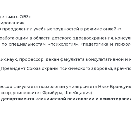
детьми с ОВЗ»
тирования»
в преодолении учебных трудностей в режиме онлайн».
работающим в области детского здравоохранения, консу
по специальностям: «психология», «педагогика и психо
сих.наук, профессор, декан факультета консультативной 
(Президент Союза охраны психического здоровья, врач-пс
ссор факультета психологии университета Нью-Брансуик
ссор, университет Фрибура, Швейцария)
а департамента клинической психологии и психотерапи