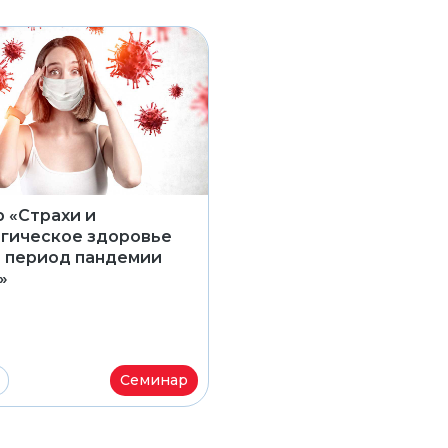
 «Страхи и
гическое здоровье
 период пандемии
»
Семинар