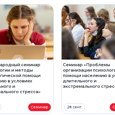
ародный семинар
Семинар «Проблемы
огии и методы
организации психолог
огической помощи
помощи населению в у
ию в условиях
длительного и
ного и
экстремального стрес
ального стресса»
Семинар
28 сент.
С