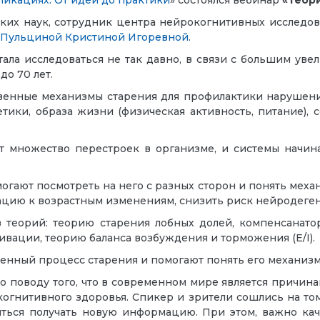
ликациях: От идеи до практики
» состоялся вебинар
«Теор
ских наук, сотрудник центра нейрокогнитивных исследо
Пульциной Кристиной Игоревной
.
тала исследоваться не так давно, в связи с большим ув
до 70 лет.
ственные механизмы старения для профилактики нарушен
тики, образа жизни (физическая активность, питание),
 множество перестроек в организме, и системы начин
гают посмотреть на него с разных сторон и понять меха
тацию к возрастным изменениям, снизить риск нейродеге
теорий: теорию старения лобных долей, компенсанато
вации, теорию баланса возбуждения и торможения (E/I).
нный процесс старения и помогают понять его механизмы
о поводу того, что в современном мире является причи
огнитивного здоровья. Спикер и зрители сошлись на том
миться получать новую информацию. При этом, важно ка