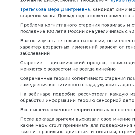
20 мая
на дискуссионной площадке «
Наука в пуб
Третьякова Вера Дмитриевна
, кандидат химиче
старения мозга. Доклад подготовлен совместно с
Проблема когнитивного старения появилась и с
последние 100 лет в России она увеличилась с 42 
Важно изучать не только патологии, но и есте
характер возрастных изменений зависят от гене
заболеваний.
Старение — динамический процесс, происходит
меняются с возрастом не всегда линейно.
Современные теории когнитивного старения помо
замедления когнитивного спада, улучшить адап
На вебинаре подробно рассмотрели каждую из 
обработки информации, теорию сенсорной депри
Все вышеизложенные теории описывают естестве
После доклада зрители высказали свое мнение п
какие меры стоит принимать для поддержания к
жизни, правильно двигаться и питаться, стре