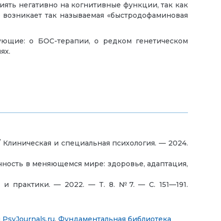
иять негативно на когнитивные функции, так как
е возникает так называемая «быстродофаминовая
ующие: о БОС-терапии, о редком генетическом
ях.
/ Клиническая и специальная психология. — 2024.
чность в меняющемся мире: здоровье, адаптация,
и практики. — 2022. — Т. 8. №7. — С. 151—191.
PsyJournals.ru
,
Фундаментальная библиотека