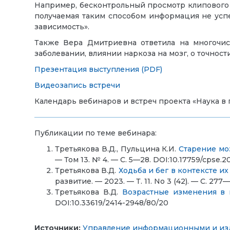
Например, бесконтрольный просмотр клипового к
получаемая таким способом информация не успе
зависимость».
Также Вера Дмитриевна ответила на многочис
заболевании, влиянии наркоза на мозг, о точнос
Презентация выступления (PDF)
Видеозапись встречи
Календарь вебинаров и встреч проекта «Наука в 
Публикации по теме вебинара:
Третьякова В.Д., Пульцина К.И.
Старение мо
— Том 13. № 4. — С. 5—28. DOI:10.17759/cpse.
Третьякова В.Д.
Ходьба и бег в контексте и
развитие. — 2023. — Т. 11. No 3 (42). — С. 2
Третьякова В.Д.
Возрастные изменения в 
DOI:10.33619/2414-2948/80/20
Источники:
Управление информационными и из