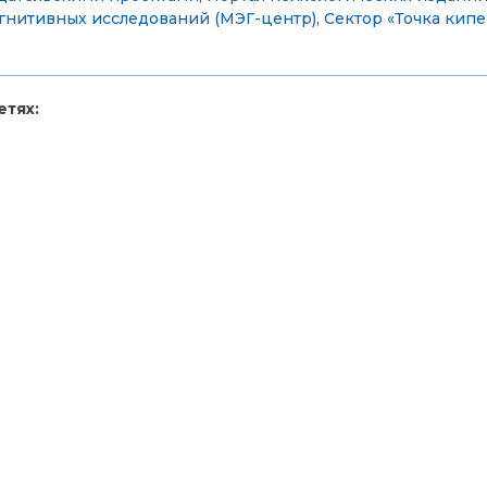
гнитивных исследований (МЭГ-центр)
,
Сектор «Точка кип
тях: