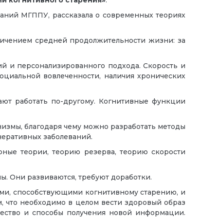
ии когнитивного старения»
.
ваний МГППУ, рассказала о современных теориях
еличением средней продолжительности жизни: за
ий и персонализированного подхода. Скорость и
 социальной вовлеченности, наличия хронических
ают работать по-другому. Когнитивные функции
низмы, благодаря чему можно разработать методы
неративных заболеваний.
рные теории, теорию резерва, теорию скорости
. Они развиваются, требуют доработки.
нами, способствующими когнитивному старению, и
, что необходимо в целом вести здоровый образ
чество и способы получения новой информации.