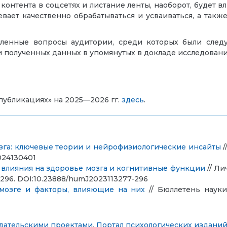
онтента в соцсетях и листание ленты, наоборот, будет вл
вает качественно обрабатываться и усваиваться, а такж
ленные вопросы аудитории, среди которых были след
ти полученных данных в упомянутых в докладе исследовани
публикациях» на 2025—2026 гг.
здесь
.
зга: ключевые теории и нейрофизиологические инсайты
/
2024130401
х влияния на здоровье мозга и когнитивные функции
// Ли
77—296. DOI:10.23888/humJ2023113277-296
мозге и факторы, влияющие на них
// Бюллетень науки 
дательскими проектами
,
Портал психологических изданий 