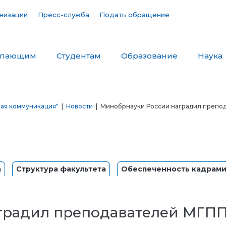
низации
Пресс-служба
Подать обращение
упающим
Студентам
Образование
Наука
ная коммуникация"
|
Новости
| Минобрнауки России наградил препод
а
Структура факультета
Обеспеченность кадрам
радил преподавателей МГППУ