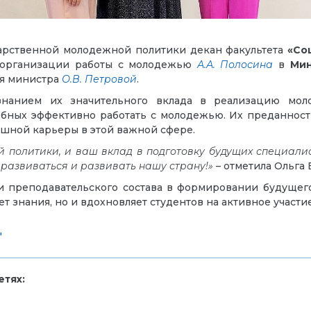
дарственной молодежной политики декан факультета
«Со
 организации работы с молодежью
А.А. Полосина
в
Мин
ля министра
О.В. Петровой
.
нанием их значительного вклада в реализацию моло
бных эффективно работать с молодежью. Их преданност
ешной карьеры в этой важной сфере.
й политики, и ваш вклад в подготовку будущих специали
 развиваться и развивать нашу страну!»
– отметила Ольга 
 преподавательского состава в формировании будущег
т знания, но и вдохновляет студентов на активное участи
"
тях: