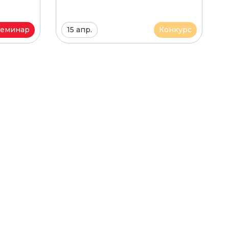
еминар
15 апр.
Конкурс