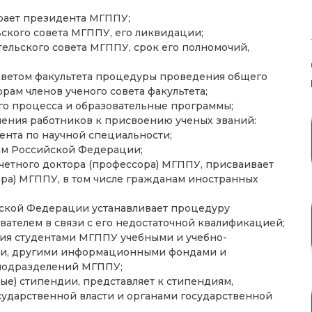
рает президента МГППУ;
ского совета МГППУ, его ликвидации;
льского совета МГППУ, срок его полномочий,
ветом факультета процедуры проведения общего
рам членов ученого совета факультета;
го процесса и образовательные программы;
ения работников к присвоению ученых званий:
ента по научной специальности;
дам Российской Федерации;
четного доктора (профессора) МГППУ, присваивает
ора) МГППУ, в том числе гражданам иностранных
йской Федерации устанавливает процедуру
вателем в связи с его недостаточной квалификацией;
ния студентами МГППУ учебными и учебно-
ми, другими информационными фондами и
 подразделений МГППУ;
ые) стипендии, представляет к стипендиям,
ударственной власти и органами государственной