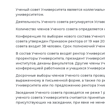
Ученый совет Университета является коллегиал
университетом.
Деятельность Ученого совета регулируется Уста
Количество членов Ученого совета определяется
Конференция по выборам нового состава Ученого 
совета утвержден Приказом ректора от 19 мая 20
совета входит 38 человек
. Срок полномочий Учено
В состав Ученого совета входят ректор Университ
проректоры Университета, президент Университе
институтов, деканы факультетов. Другие члены У
конференцией работников и учащихся Университ
Досрочные выборы членов Ученого совета провод
выраженному в письменной форме, а также по 
Университета или по предложению ректора Унив
Заседания Ученого совета проводятся не реже 1 
ученого совета Университета считается принятым
присутствующих на заседании, при явке не менее