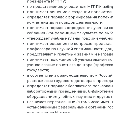
президента МГППУ;
по представлению учредителя МГППУ изби
принимает решение о создании попечитель
определяет порядок формирования попечите
компетенцию и порядок деятельности;
принимает порядок определения ученым со
собрания (конференции) факультета по выбо
утверждает учебные планы, графики учебно
принимает решения по вопросам представл
профессора по научной специальности, доц
представляет к почетным званиям и награ
принимает положение об ученом звании по
ученое звание почетного доктора (професс
государств;
в соответствии с законодательством Росси
расторжения трудового договора с препода
определяет порядок бесплатного пользова
лабораторными помещениями, библиотека
оборудованием учебных, научных и других
назначает персональные (в том числе именн
установленным федеральными органами гос
власти города Москвы;