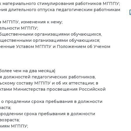
ок материального стимулирования работников МГППУ;
ния длительного отпуска педагогическим работникам
в МГППУ, изменения к нему;
тельности МГППУ;
общественными организациями обучающихся,
бщественными организациями обучающихся;
тренные Уставом МГППУ и Положением об Ученом
более чем на два месяца)
 должностей педагогических работников,
скому составу МГППУ и об их аттестации; в
актами Министерства просвещения Российской
 о продлении срока пребывания в должности
аста;
продлении срока пребывания в должности
возраста;
ниям МГППУ;