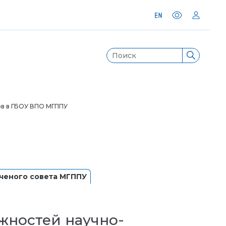
ов в ГБОУ ВПО МГППУ
ченого совета МГППУ
жностей научно-