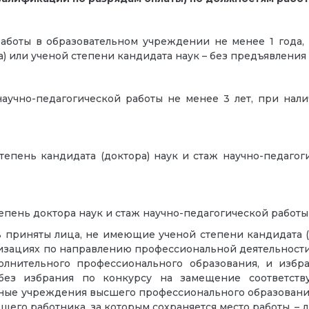
боты в образовательном учреждении не менее 1 года,
) или ученой степени кандидата наук – без предъявления 
учно-педагогической работы не менее 3 лет, при нали
епень кандидата (доктора) наук и стаж научно-педагог
пень доктора наук и стаж научно-педагогической работы 
 приняты лица, не имеющие ученой степени кандидата (
низациях по направлению профессиональной деятельности
лнительного профессионального образования, и избр
 без избрания по конкурсу на замещение соответст
ные учреждения высшего профессионального образования 
щего работника, за которым сохраняется место работы, – д