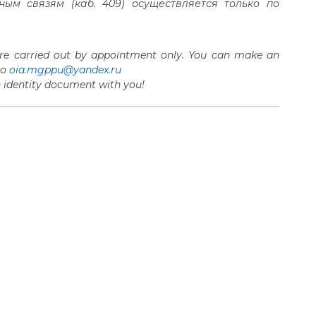
м связям (каб. 409) осуществляется только по
) are carried out by appointment only. You can make an
to
oia.mgppu@yandex.ru
n identity document with you!