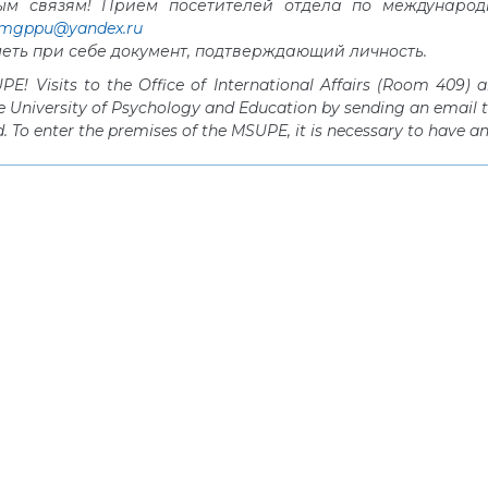
м связям! Прием посетителей отдела по международны
.mgppu@yandex.ru
еть при себе документ, подтверждающий личность.
MSUPE! Visits to the Office of International Affairs (Room 409
e University of Psychology and Education by sending an email 
. To enter the premises of the MSUPE, it is necessary to have a