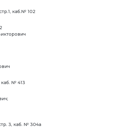
тр.1, каб.№ 102
2
Викторович
ович
, каб. № 413
вич;
р. 3, каб. № 304а