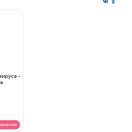
ируса –
та
явление