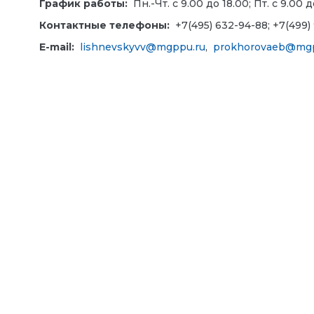
График работы:
Пн.-Чт. с 9.00 до 18.00; Пт. с 9.00 д
Контактные телефоны:
+7(495) 632-94-88; +7(499)
E-mail:
lishnevskyvv@mgppu.ru
,
prokhorovaeb@mgp