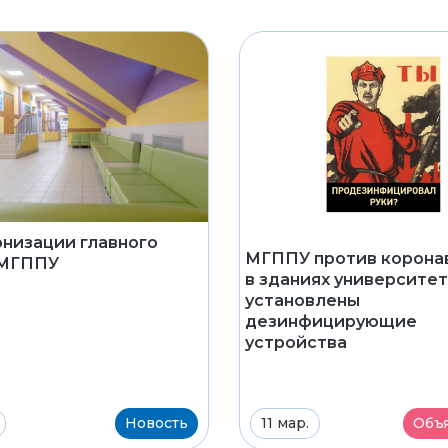
низации главного
МГППУ против коронав
 МГППУ
в зданиях университе
установлены
дезинфицирующие
устройства
Новость
11 мар.
Объ