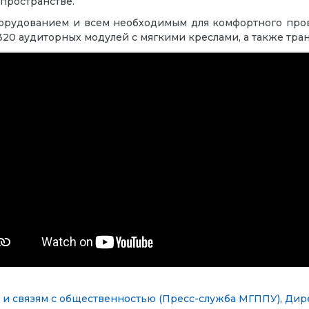
пространстве.
орудованием
и всем необходимым для комфортного пров
320 аудиторных модулей с мягкими креслами, а также тр
и связям с общественностью (Пресс-служба МГППУ)
,
Дир