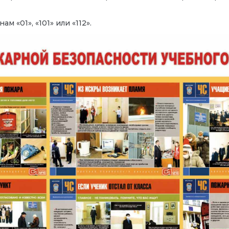
 «01», «101» или «112».