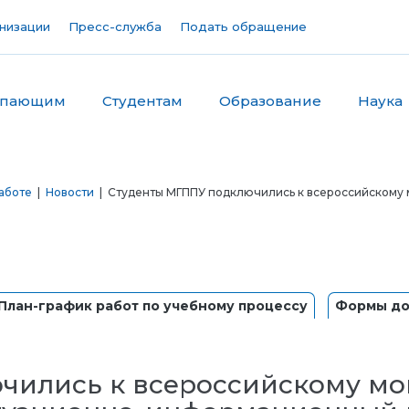
низации
Пресс-служба
Подать обращение
упающим
Студентам
Образование
Наука
аботе
|
Новости
| Студенты МГППУ подключились к всероссийскому м
План-график работ по учебному процессу
Формы до
ились к всероссийскому мон