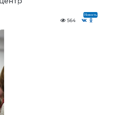
центр
Новость
564