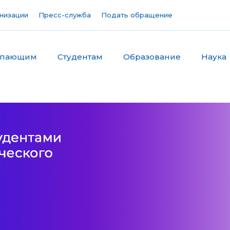
низации
Пресс-служба
Подать обращение
упающим
Студентам
Образование
Наука