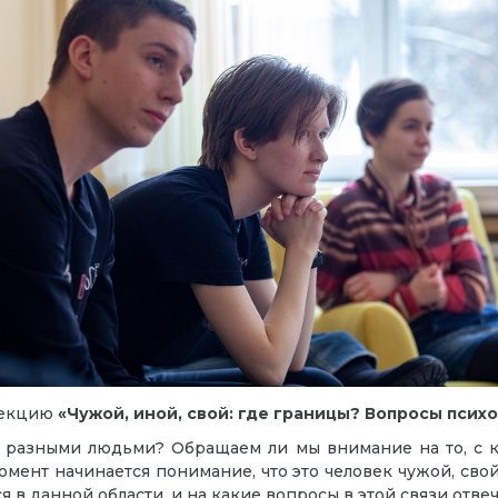
лекцию
«Чужой, иной, свой: где границы? Вопросы псих
 разными людьми? Обращаем ли мы внимание на то, с к
мент начинается понимание, что это человек чужой, свой 
 в данной области, и на какие вопросы в этой связи отве