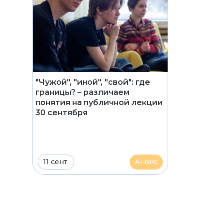
"Чужой", "иной", "свой": где
границы? – различаем
понятия на публичной лекции
30 сентября
11 сент.
Анонс