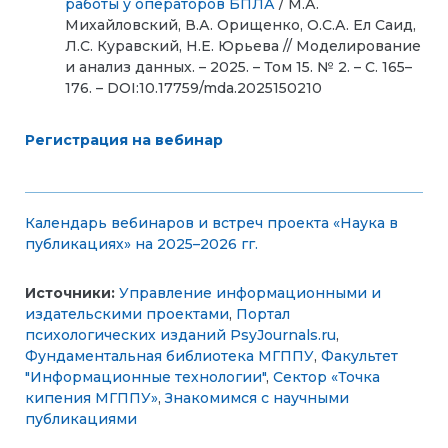
работы у операторов БПЛА
/ М.А.
Михайловский, В.А. Орищенко, О.С.А. Ел Саид,
Л.С. Куравский, Н.Е. Юрьева // Моделирование
и анализ данных. – 2025. – Том 15. № 2. – С. 165–
176. – DOI:10.17759/mda.2025150210
Регистрация на вебинар
Календарь вебинаров и встреч проекта «Наука в
публикациях» на 2025–2026 гг.
Источники:
Управление информационными и
издательскими проектами
,
Портал
психологических изданий PsyJournals.ru
,
Фундаментальная библиотека МГППУ
,
Факультет
"Информационные технологии"
,
Сектор «Точка
кипения МГППУ»
,
Знакомимся с научными
публикациями