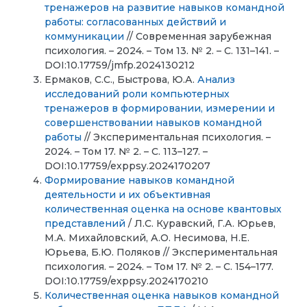
тренажеров на развитие навыков командной
работы: согласованных действий и
коммуникации
// Современная зарубежная
психология. – 2024. – Том 13. № 2. – С. 131–141. –
DOI:10.17759/jmfp.2024130212
Ермаков, С.С., Быстрова, Ю.А.
Анализ
исследований роли компьютерных
тренажеров в формировании, измерении и
совершенствовании навыков командной
работы
// Экспериментальная психология. –
2024. – Том 17. № 2. – С. 113–127. –
DOI:10.17759/exppsy.2024170207
Формирование навыков командной
деятельности и их объективная
количественная оценка на основе квантовых
представлений
/ Л.С. Куравский, Г.А. Юрьев,
М.А. Михайловский, А.О. Несимова, Н.Е.
Юрьева, Б.Ю. Поляков // Экспериментальная
психология. – 2024. – Том 17. № 2. – С. 154–177.
DOI:10.17759/exppsy.2024170210
Количественная оценка навыков командной