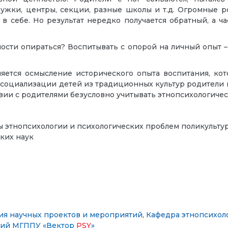
ужки, центры, секции, разные школы и т.д. Огромные ро
 себе. Но результат нередко получается обратный, а ч
ости опираться? Воспитывать с опорой на личный опыт – 
ется осмысление исторического опыта воспитания, кот
социализации детей из традиционных культур родители м
вии с родителями безусловно учитывать этнопсихологиче
ы этнопсихологии и психологических проблем поликульту
ких наук
ия научных проектов и мероприятий
,
Кафедра этнопсихол
рий МГППУ «
Вектор
PSY
»