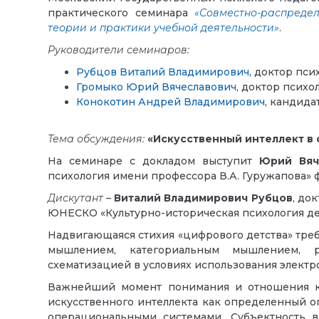
практического семинара
«Совместно-распредел
теории и практики учебной деятельности»
.
Руководители семинаров:
Рубцов Виталий Владимирович
, доктор пс
Громыко Юрий Вячеславович
, доктор психо
Конокотин Андрей Владимирович
, кандида
Тема обсуждения:
«Искусственный интеллект в
На семинаре с докладом выступит
Юрий Вяч
психология имени профессора В.А. Гуружапова» 
Дискутант
–
Виталий Владимирович Рубцов
, до
ЮНЕСКО «Культурно-историческая психология де
Надвигающаяся стихия «цифрового детства» треб
мышлением, категориальным мышлением, р
схематизацией в условиях использования элект
Важнейший момент понимания и отношения к 
искусственного интеллекта как определенный 
операциональными системами. Субъектность 