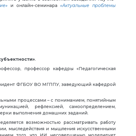
ие»
и онлайн-семинара
«Актуальные проблемы
субъектности»
.
профессор, профессор кафедры «Педагогическая
президент ФГБОУ ВО МГППУ, заведующий кафедрой
уальными процессами – с пониманием, понятийным
никацией, рефлексией, самоопределением,
оверки выполнения домашних заданий.
деляется возможностью рассматривать работу
ции, мыследействия и мышления искусственными
анием того, что ИИ несовершенно моделирует