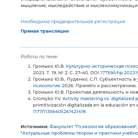
мышление, мыследействие и мыслекоммуникацию, 
Необходима предварительная регистрация
Прямая трансляция
Работы по теме:
Громыко Ю.В.
Культурно-историческая псих
2023. Т. 19, № 2. С. 27–40. DOI
17759/chp.2023
Громыко Ю.В., Пуденко, С.П. Субъектность 
психология
. 2026. Принято к рассмотрению.
Громыко Ю.В. Проектная деятельность и новая
Gromyko Y.V.
Activity mastering vs. digitalized 
primitivización digitalizada en la educación en e
1177/11356405261421418
.
Источники:
Факультет "Психология образования"
"Актуальные проблемы теории и практики учебно