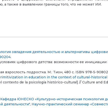
а также в выявлении границы того, что не может ИИ.
ология овладения деятельностью и альтернативы цифров
190204
.
в условиях цифрового детства: возможности ее инициации 
 взрослость подростка. М.: Тион, 480 с. ISBN 978-5-90802
primitivization in education in the context of cultural-historic
l contexto de la psicología histórico-cultural] // Culture and E
,
Кафедра ЮНЕСКО «Культурно-историческая психология д
й деятельности"
,
Научно-практический семинар «Совместн