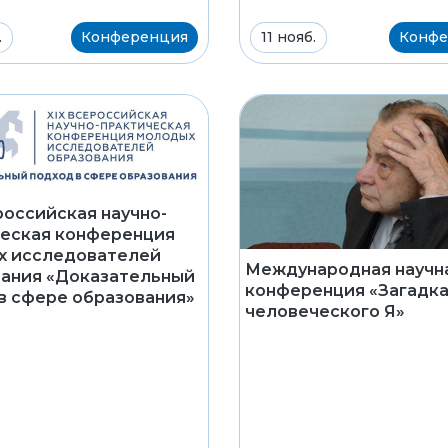
.
Конференция
11 нояб.
Конфе
российская научно-
еская конференция
х исследователей
Международная научн
ания «Доказательный
конференция «Загадк
в сфере образования»
человеческого Я»