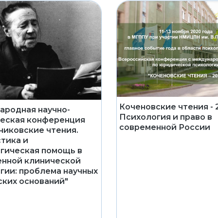
Коченовские чтения - 
родная научно-
Психология и право в
еская конференция
современной России
никовские чтения.
тика и
гическая помощь в
нной клинической
гии: проблема научных
ских оснований"