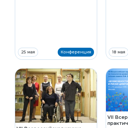
25 мая
Конференция
18 мая
VII Все
практич