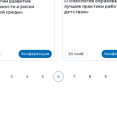
«Психология образова
гии развития
лучшие практики рабо
ности и риски
детством»
ой среды»
Конференция
20 нояб.
Конфе
3
4
5
6
7
8
9