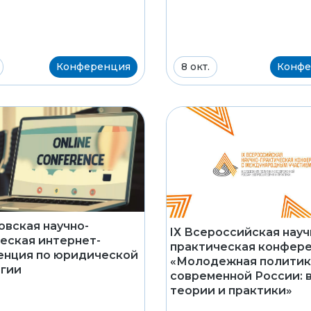
Конференция
8 окт.
Конфе
вская научно-
IХ Всероссийская науч
еская интернет-
практическая конфер
енция по юридической
«Молодежная политик
гии
современной России: 
теории и практики»