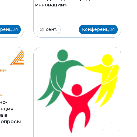
инновации»
ренция
21 сент.
Конференция
но-
енция
а в
вопросы