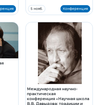
ренция
5 нояб.
Конференция
ая
а
Международная научно-
практическая
конференция «Научная школа
В.В. Давыдова: традиции и