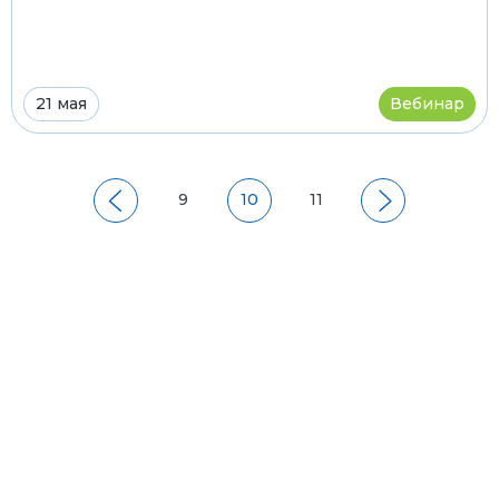
21 мая
Вебинар
9
10
11