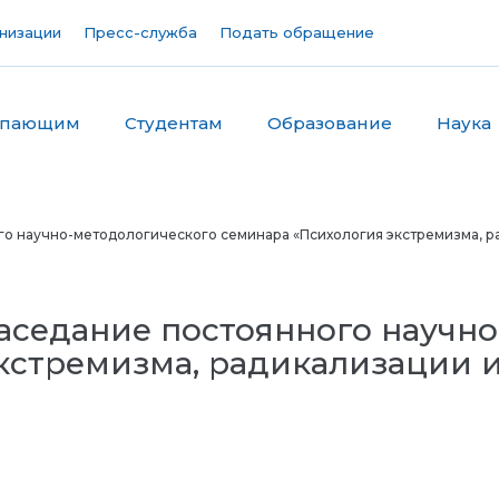
низации
Пресс-служба
Подать обращение
упающим
Студентам
Образование
Наука
го научно-методологического семинара «Психология экстремизма, р
аседание постоянного научн
кстремизма, радикализации 