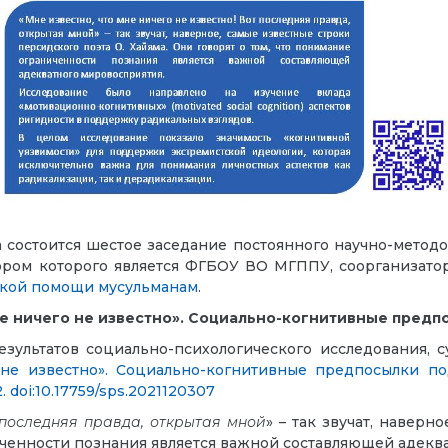
состоится шестое заседание постоянного научно-методо
ором которого является ФГБОУ ВО МГППУ, соорганизато
ской помощи мусульманам
.
не ничего не известно». Социально-когнитивные пред
ультатов социально-психологического исследования, су
 не известно». Социально-когнитивные предпосылки п
. doi:10.17759/sps.2021120307
т последняя правда, открытая мной
» – так звучат, наверн
ниченности познания является важной составляющей адекв