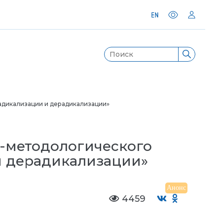
адикализации и дерадикализации»
о-методологического
и дерадикализации»
Анонс
4459