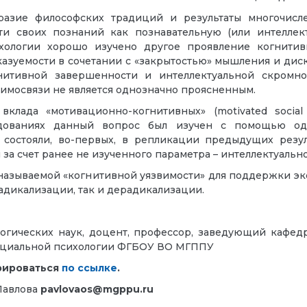
разие философских традиций и результаты многочисл
и своих познаний как познавательную (или интеллект
хологии хорошо изучено другое проявление когнитив
зуемости в сочетании с «закрытостью» мышления и диск
нитивной завершенности и интеллектуальной скромно
аимосвязи не является однозначно проясненным.
клада «мотивационно-когнитивных» (motivated social
едованиях данный вопрос был изучен с помощью одн
состояли, во-первых, в репликации предыдущих резул
а счет ранее не изученного параметра – интеллектуальн
 называемой «когнитивной уязвимости» для поддержки эк
адикализации, так и дерадикализации.
логических наук, доцент, профессор, заведующий кафед
социальной психологии ФГБОУ ВО МГППУ
рироваться
по ссылке
.
Павлова
pavlovaos@mgppu.ru