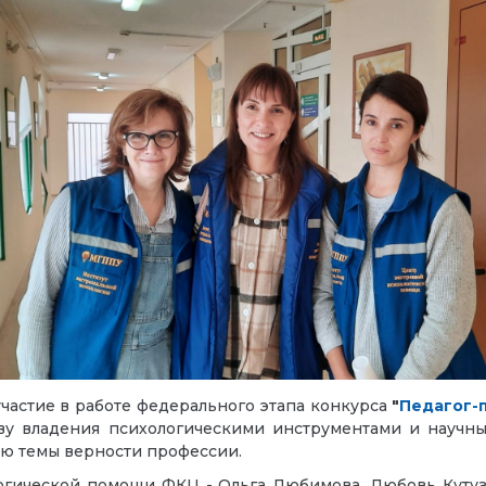
стие в работе федерального этапа конкурса
"
Педагог-п
ву владения психологическими инструментами и научн
ю темы верности профессии.
логической помощи ФКЦ - Ольга Любимова, Любовь Куту