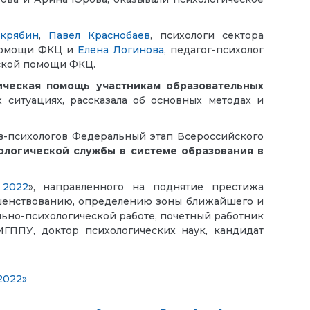
крябин
,
Павел Краснобаев
, п
сихологи сектора
 помощи ФКЦ и
Елена Логинова
, педагог-психолог
ческой помощи ФКЦ.
ическая помощь участникам образовательных
ситуациях, рассказала об основных методах и
в-психологов Федеральный этап Всероссийского
ологической службы в системе образования в
 2022
», направленного на поднятие престижа
шенствованию, определению зоны ближайшего и
ьно-психологической работе, почетный работник
ППУ, доктор психологических наук, кандидат
2022»