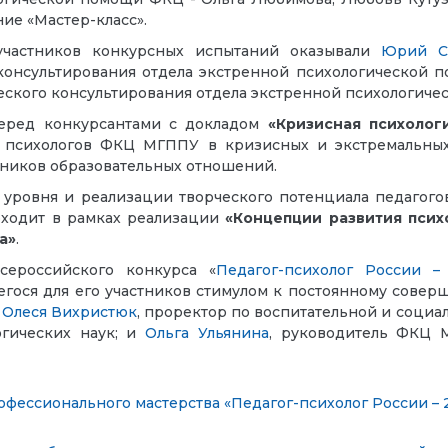
ие «Мастер-класс».
частников конкурсных испытаний
оказывали
Юрий С
 консультирования отдела экстренной психологической
ческого консультирования отдела экстренной психологи
перед конкурсантами с докладом
«Кризисная психолог
 психологов ФКЦ МГППУ в кризисных и экстремальных 
стников образовательных отношений.
ровня и реализации творческого потенциала педагого
оходит в рамках реализации
«Концепции развития псих
а»
.
ероссийского конкурса «
Педагог-психолог России –
гося для его участников
стимулом к постоянному совер
и
Олеся Вихристюк
,
проректор по воспитательной и социал
гических наук;
и
Ольга Ульянина
, руководитель
ФКЦ МГ
фессионального мастерства «Педагог-психолог России – 