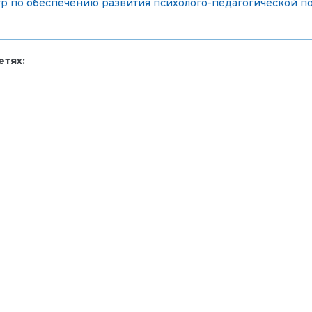
 по обеспечению развития психолого-педагогической по
тях: