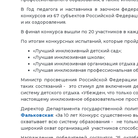
В Год педагога и наставника в заочном федер
конкурсов из 67 субъектов Российской Федерации
и их оздоровления.
В финал конкурса вышли по 20 участников в ка
По итогам конкурсных испытаний, которые пройд
«Лучший инклюзивный детский сад»;
«Лучшая инклюзивная школа»;
«Лучшая инклюзивная организация отдыха д
«Лучшая инклюзивная профессиональная об
Министр просвещения Российской Федераци
таких состязаний - это стимул для включения 
систему детского отдыха. «Убежден, что только
настоящему инклюзивное образовательное простр
Директор Департамента государственной поли
Фальковская
: «За 10 лет Конкурс существенно 
охватывает всю систему образования - не тольк
широкий охват организаций участников способ
Награждение победителей состоится 25 октяб