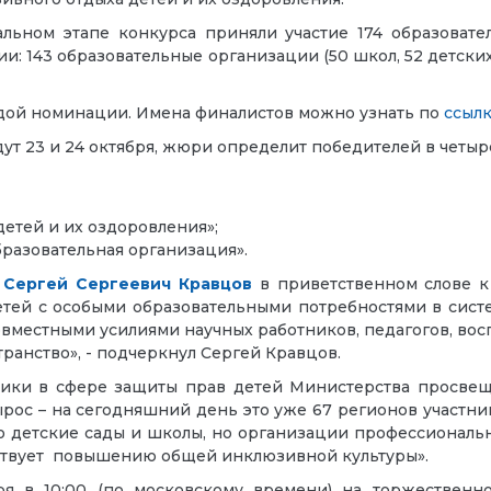
альном этапе конкурса приняли участие 174 образоват
: 143 образовательные организации (50 школ, 52 детских 
ждой номинации. Имена финалистов можно узнать по
ссыл
ут 23 и 24 октября, жюри определит победителей в четыр
етей и их оздоровления»;
разовательная организация».
и
Сергей Сергеевич Кравцов
в приветственном слове к
детей с особыми образовательными потребностями в сист
 совместными усилиями научных работников, педагогов, во
анство», - подчеркнул Сергей Кравцов.
тики в сфере защиты прав детей Министерства просв
вырос – на сегодняшний день это уже 67 регионов участн
о детские сады и школы, но организации профессиональн
ствует повышению общей инклюзивной культуры».
ря в 10:00 (по московскому времени) на торжественн