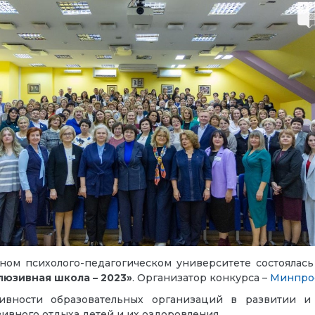
ном психолого-педагогическом университете состоялас
люзивная школа – 2023»
. Организатор конкурса –
Минпро
ивности образовательных организаций в развитии 
ивного отдыха детей и их оздоровления.