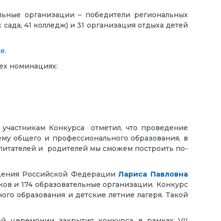
ельные организации – победители региональных
сада, 41 колледж) и 31 организация отдыха детей
ке
.
ех номинациях:
 участникам Конкурса отметил, что проведение
ему общего и профессионального образования, в
спитателей и родителей мы сможем построить по-
ещения Российской Федерации
Лариса Павловна
иков и 174 образовательные организации. Конкурс
ого образования и детские летние лагеря. Такой
ой церемонии закрытия конкурса в рамках VII