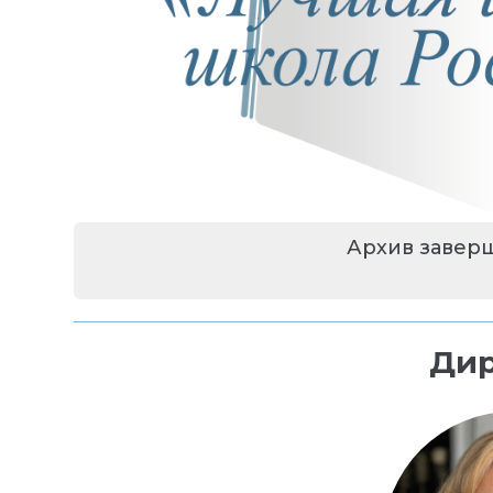
Архив завер
Дир