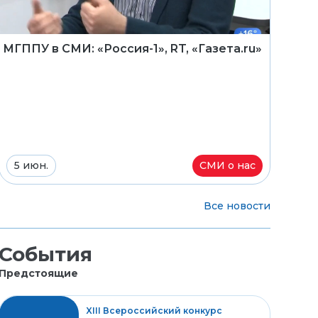
МГППУ в СМИ: «Россия-1», RT, «Газета.ru»
5 июн.
СМИ о нас
Все новости
События
Предстоящие
XIII Всероссийский конкурс