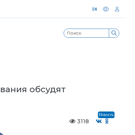
вания обсудят
Новость
3118