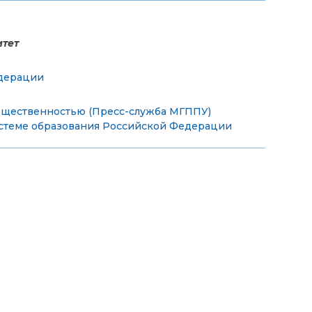
итет
едерации
бщественностью (Пресс-служба МГППУ)
стеме образования Российской Федерации