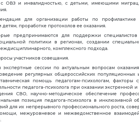
 с ОВЗ и инвалидностью, с детьми, имеющими миграц
ия.
ендация для организации работы по профилактике 
 детям, проработке протоколов ее оказания.
оторые предпринимаются для поддержки специалисто
циальной политики в регионах, создании специальны
междисциплинарного, комплексного подхода.
просы участников совещания.
 экспертные сессии по актуальным вопросам оказания
роведение регулярных общероссийских популяционных 
тавническая помощь педагогам-психологам, факторы с
льности педагога-психолога при оказании экстренной 
ения СВО, научно-методическое обеспечение профес
ональная позиция педагога-психолога в инклюзивной о
овий для их непрерывного профессионального роста, сов
помощи, межуровневое и межведомственное взаимодейс
.