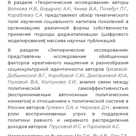
В разделе «Теоретические исследования» авторы
Волкова Н.В., Бордунос А.К., Чикер В.А., Почебут Л.Г.,
Кораблева С.А.
представляют обзор тематического
поля изучения социального капитала поколений в
организациях различной формы собственности,
применяя подходы диджитализации (цифрового
моделирования) массива научных публикаций.
В разделе «Эмпирические исследования»
представлены исследование обобщенных
факторов креативного мышления и разнообразия
социокультурной идентичности авторов
Грязевой-
Добшинской В.Г., Коробовой С.Ю., Дмитриевой Ю.А.,
Глуховой В.А., Колтунова Е.И.
; анализ связи между
политической самоэффективностью
(воспринимаемым автономным политическим
климатом) и отношением к политической системе в
России авторов
Гулевич О.А. и Чернова Д.Н.;
анализ
роли воспринимаемых угроз в поддержке
политики равного и неравного распределения
доходов авторов
Прусовой И.С. и Гороховой А.С
.