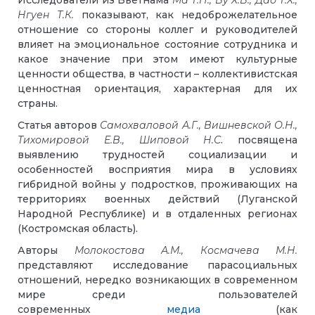
Исследователи из Вьетнама
Ма Т.Н.,
Ву Х.В.,
Дао Т.Х.,
Нгуен Т.К.
показывают, как недоброжелательное
отношение со стороны коллег и руководителей
влияет на эмоциональное состояние сотрудника и
какое значение при этом имеют культурные
ценности общества, в частности – коллективистская
ценностная ориентация, характерная для их
страны.
Статья авторов
Самохваловой А.Г., Вишневской О.Н.,
Тихомировой Е.В., Шиповой Н.С
. посвящена
выявлению трудностей социализации и
особенностей восприятия мира в условиях
гибридной войны у подростков, проживающих на
территориях военных действий (Луганской
Народной Республике) и в отдаленных регионах
(Костромская область).
Авторы
Молокостова А.М., Космачева М.Н.
представляют исследование парасоциальных
отношений, нередко возникающих в современном
мире среди пользователей
современных
медиа
(как