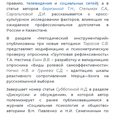
правило,
телевидения
и
социальных сетей
); а в
статье авторов
Березиной Т.Н.
, Стельмах С.А.,
Саральповой Д.И
. рассказывается о кросс-
культурном исследовании факторов, влияющих на
ожидаемое профессиональное долголетие в
России и Казахстане.
В разделе «Методический инструментарий»
опубликованы три новые методики:
Тарасов С.В
.
представляет модификацию и психометрическую
проверку опросника «Групповая рефлексивность»
Т.А. Нестика;
Енин В.В.
– разработку и валидизацию
опросника «Виды ролевой самоэффективности»;
Ничко Н.В. и Гуриева С.Д.
– адаптацию шкалы
реактивного сопротивления Мерца—Хонга на
русскоязычной выборке.
Завершает номер статья
Субботиной Н.Д.
в разделе
«Дискуссии и обсуждения», в которой автор
полемизирует с ранее публиковавшимися в
журнале «Социальная психология и общество»
авторами В.Н. Павленко и Н.И. Семечкиным по