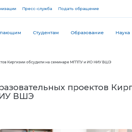
низации
Пресс-служба
Подать обращение
упающим
Студентам
Образование
Наука
ктов Киргизии обсудили на семинаре МГППУ и ИО НИУ ВШЭ
разовательных проектов Кир
НИУ ВШЭ