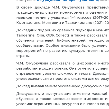
В своем докладе Ч.М. Омуркулова представил
традиционных систем мониторинга и оценки к
навыков чтения у учащихся 1–4 классов (2017–2
Кыргызстане, Монголии и Таджикистане (2021–2024
Докладчик подробно сравнила подходы к монитор
Tangerine, Ona, ODK Collect), а также рассказ
обучении учителей, библиотекарей, методист
сообществами. Особое внимание было уделено 
мероприятий по развитию культуры чтения в со
страны.
Ч.М. Омуркулова рассказала о цифровом инстр
разработан в ходе проекта. Она отметила усили
определения уровня сложности текста. Доклад
универсальности и простоты системы для ее рез
Доклад вызвал заинтересованную дискуссию сре
Дискуссанты и выступающие отметили масштаб 
обучения, а также использование цифровых и
условиях ограниченных ресурсов и вызовов пан