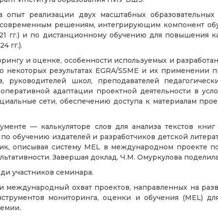
а опыт реализации двух масштабных образовательных
 современным решениям, интегрирующим компонент обу
021 гг.) и по дистанционному обучению для повышения 
 гг.).
ингу и оценке, особенности используемых и разработан
ала о некоторых результатах EGRA/SSME и их применении 
ов, руководителей школ, преподавателей педагогичес
оперативной адаптации проектной деятельности в услов
циальные сети, обеспечению доступа к материалам прое
ументе — калькуляторе слов для анализа текстов книг
я по обучению издателей и разработчиков детской литера
чик, описывая систему MEL в международном проекте п
ультативности. Завершая доклад, Ч.М. Омуркулова подели
ди участников семинара.
и международный охват проектов, направленных на разв
нструментов мониторинга, оценки и обучения (MEL) дл
демии.