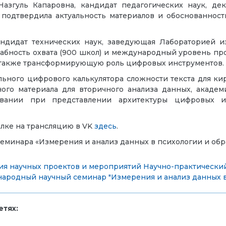
азгуль Капаровна, кандидат педагогических наук, де
, подтвердила актуальность материалов и обоснованнос
андидат технических наук, заведующая Лабораторией и
бность охвата (900 школ) и международный уровень про
 а также трансформирующую роль цифровых инструментов.
ьного цифрового калькулятора сложности текста для кир
ого материала для вторичного анализа данных, академ
вании при представлении архитектуры цифровых 
лке на трансляцию в VK
здесь
.
минара «Измерения и анализ данных в психологии и обр
ия научных проектов и мероприятий
Научно-практически
ародный научный семинар "Измерения и анализ данных в
тях: