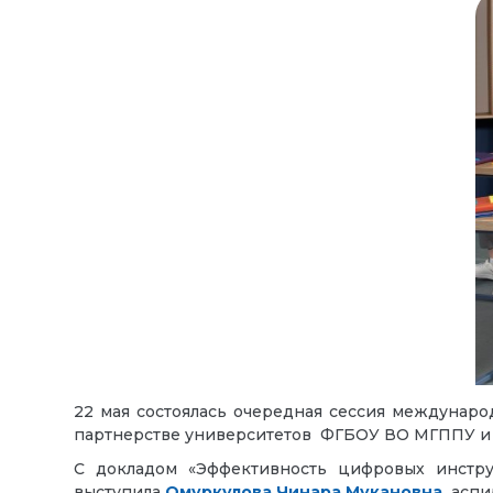
22 мая состоялась очередная сессия междунар
партнерстве университетов ФГБОУ ВО МГППУ и И
С докладом «Эффективность цифровых инстру
выступила
Омуркулова Чинара Мукановна,
аспи