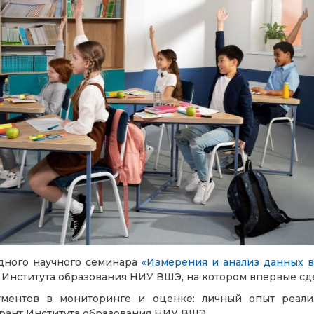
одного научного семинара
«Измерения и анализ данных в
нститута образования НИУ ВШЭ, на котором впервые сд
ментов в мониторинге и оценке: личный опыт реали
рант Института образования НИУ ВШЭ.