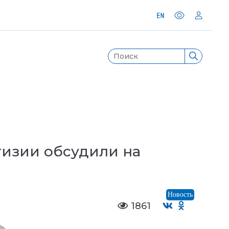
гизии обсудили на
Новость
1861