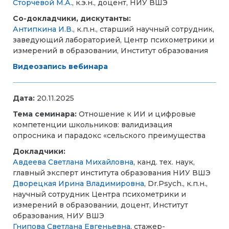
Сторчевой М.А.
, к.э.н., доцент, НИУ ВШЭ
Со-докладчики, дискутанты:
Антипкина И.В.
, к.п.н., старший научный сотрудник,
заведующий лабораторией, Центр психометрики и
измерений в образовании, Институт образования
Видеозапись вебинара
Дата:
20.11.2025
Тема семинара:
Отношение к ИИ и цифровые
компетенции школьников: валидизация
опросника и парадокс «сельского преимущества
Докладчики:
Авдеева Светлана Михайловна
, канд. тех. наук,
главный эксперт института образования НИУ ВШЭ
Дворецкая Ирина Владимировна
, Dr.Psych., к.п.н.,
научный сотрудник Центра психометрики и
измерений в образовании, доцент, Институт
образования, НИУ ВШЭ
Гнипова Светлана Евгеньевна
, стажер-