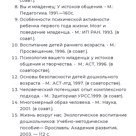
соавт.).
Вы и младенец: У истоков общения. - М.:
Педагогика. 1991.—160с.
Особенности психической активности
ребенка первого года жизни. Мозг и
поведение младенца. - М.: ИП РАН, 1993. (в
соавт.).
Воспитание детей раннего возраста. - М.:
Просвещение, 1996. (в соавт.).
Психология вашего младенца: у истоков
общения и творчества. - М.: АСТ, 1996. (в
соавторстве).
Основы безопасности детей дошкольного
возраста. - М.: АСТ-лтд, 1997. (в соавторстве).
Человеческий потенциал: опыт комплексного
подхода. - М.: Эдиториал УРСС.1999. (в соавт).
Многомерный образ человека. - М.: Наука,
2001. (в соавт.).
Жизнь вокруг нас. Экологическое воспитание
до­школьников: Учебно-методическое
пособие— Ярос­лавль: Академия развития,
2003. — 112 с.