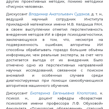
других проективных методик, помимо методики
«Рисунок человека».
Дискуссант
Владимир Анатольевич Судаков
, д. т. н.,
ведущий научный сотрудник Института
прикладной математики имени М.В. Келдыша РАН,
в своем выступлении отметил перспективность
внедрения методов ИИ в сфере психодиагностики,
заключающуюся в том, что, несмотря на
подверженность ошибкам, алгоритмы ИИ
способны обрабатывать гораздо большие объёмы
информации, чем реальные эксперты, за счет чего
достигается выгода от их внедрения. Было
отмечено одно из перспективных направлений
научных исследований, связанное с поиском
аномалий и особенных случаев среди
диагностируемых при помощи самообучающихся
алгоритмов машинного обучения.
Дискуссант
Екатерина Евгеньевна Клопотова
, к.
психол. н., доцент кафедры «Возрастная
психология имени профессора Л.Ф. Обуховой»
факультета «Психология образования», старший