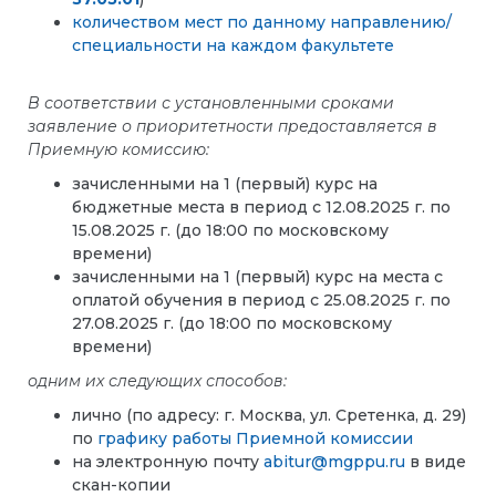
количеством мест по данному направлению/
специальности на каждом факультете
В соответствии с установленными сроками
заявление о приоритетности предоставляется в
Приемную комиссию:
зачисленными на 1 (первый) курс на
бюджетные места в период с 12.08.202
5
г. по
15.08.202
5
г. (до 18:00 по московскому
времени)
зачисленными на 1 (первый) курс на места с
оплатой обучения в период с 2
5
.08.202
5
г. по
2
7
.08.202
5
г. (до 18:00 по московскому
времени)
одним их следующих способов:
лично (по адресу: г. Москва, ул. Сретенка, д. 29)
по
графику работы Приемной комиссии
на электронную почту
abitur@mgppu.ru
в виде
скан-копии