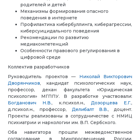
родителей и детей
Механизмы формирования опасного
поведения в интернете
Профилактика кибербуллинга, киберагрессии,
киберсуицидального поведения
Рекомендации по развитию
медиакомпетенций
Особенности правового регулирования в
цифровой среде
Коллектив разработчиков
Руководитель проектов —
Николай Викторович
Дворянчиков
, кандидат психологических наук,
профессор, декан факультета «Юридическая
психология» МГППУ. В разработке участвовали:
Богданович Н.В.
, к.психол.н.,
Дозорцева Е.Г.
,
д.психол.н., профессор,
Делибалт В.В.
, доцент.
Проекты реализованы в сотрудничестве с НМИЦ
психиатрии и наркологии им. В.П. Сербского.
Оба навигатора прошли межведомственное
согласование в Минпросвещения России,