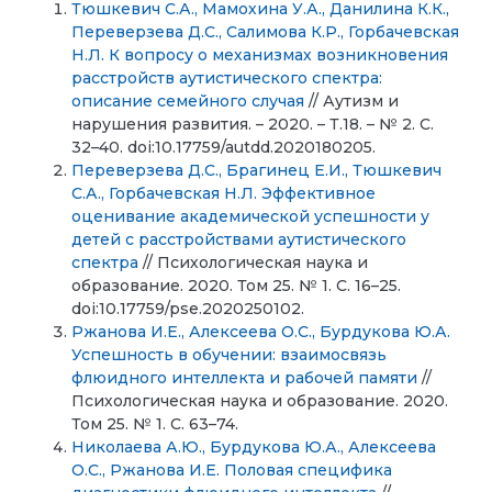
Тюшкевич С.А., Мамохина У.А., Данилина К.К.,
Переверзева Д.С., Салимова К.Р., Горбачевская
Н.Л. К вопросу о механизмах возникновения
расстройств аутистического спектра:
описание семейного случая
// Аутизм и
нарушения развития. – 2020. – Т.18. – № 2. С.
32–40. doi:10.17759/autdd.2020180205.
Переверзева Д.С., Брагинец Е.И., Тюшкевич
С.А., Горбачевская Н.Л. Эффективное
оценивание академической успешности у
детей с расстройствами аутистического
спектра
// Психологическая наука и
образование. 2020. Том 25. № 1. С. 16–25.
doi:10.17759/pse.2020250102.
Ржанова И.Е., Алексеева О.С., Бурдукова Ю.А.
Успешность в обучении: взаимосвязь
флюидного интеллекта и рабочей памяти
//
Психологическая наука и образование. 2020.
Том 25. № 1. С. 63–74.
Николаева А.Ю., Бурдукова Ю.А., Алексеева
О.С., Ржанова И.Е. Половая специфика