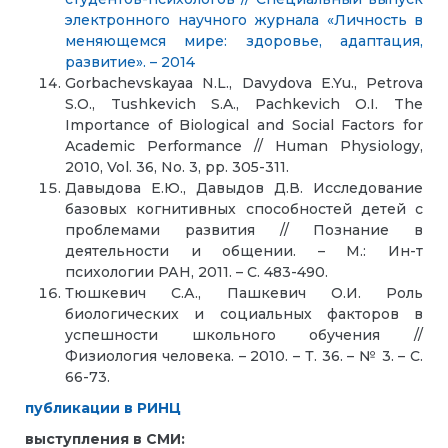
электронного научного журнала «Личность в
меняющемся мире: здоровье, адаптация,
развитие». – 2014
Gorbachevskayaa N.L., Davydova E.Yu., Petrova
S.O., Tushkevich S.A., Pachkevich O.I. The
Importance of Biological and Social Factors for
Academic Performance // Human Physiology,
2010, Vol. 36, No. 3, pp. 305-311.
Давыдова Е.Ю., Давыдов Д.В. Исследование
базовых когнитивных способностей детей с
проблемами развития // Познание в
деятельности и общении. – М.: Ин-т
психологии РАН, 2011. – С. 483-490.
Тюшкевич С.А., Пашкевич О.И. Роль
биологических и социальных факторов в
успешности школьного обучения //
Физиология человека. – 2010. – Т. 36. – № 3. – С.
66-73.
публикации в РИНЦ
выступления в СМИ: