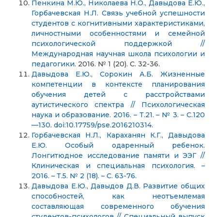
Пенкина М.Ю., Николаева Н.О., Давыдова Е.Ю.,
Горбачевская Н.Л. Связь учебной успешности
студентов с когнитивными характеристиками,
личностными особенностями и семейной
психологической поддержкой //
Международная научная школа психологии и
педагогики
. 2016. № 1 (20). С. 32-36.
Давыдова Е.Ю., Сорокин А.Б. Жизненные
компетенции в контексте планирования
обучения детей с расстройствами
аутистического спектра // Психологическая
наука и образование. 2016. – Т.21. – № 3. – С.120
—130. doi:10.17759/pse.2016210314.
Горбачевская Н.Л., Караханян К.Г., Давыдова
Е.Ю.
Особый
одаренный ребенок.
Лонгитюдное исследование памяти и ЭЭГ //
Клиническая и специальная психология. –
2016. – Т.5. № 2 (18). – С. 63-76.
Давыдова Е.Ю., Давыдов Д.В. Развитие общих
способностей, как неотъемлемая
составляющая современного обучения
студентов-психологов // Специальный выпуск