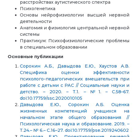
расстройствах аутистического спектра
Психогенетика
Основы нейрофизиологии высшей нервной
деятельности
Анатомия и физиология центральной нервной
системы
Практикум: Психофизиологические проблемы
в специальном образовании
Основные публикации
Сорокин А.Б., Давыдова Е.Ю., Хаустов А.В.
Специфика оценки эффективности
психолого-педагогических вмешательств при
работе с детьми с РАС // Социальные науки и
детство. – 2020. – Т.1. – №1. – С.58–67.
doi:10.17759/ssc.2020010105
Давыдова Е.Ю., Сорокин А.Б. Оценка
жизненных компетенций учащихся на
начальном этапе общего образования //
Психологическая наука и образование. 2019. –
Т.24.– № 6.– С.16–27. doi:10.17759/pse.2019240602
Давыдова Е.Ю. Проектирование речевой