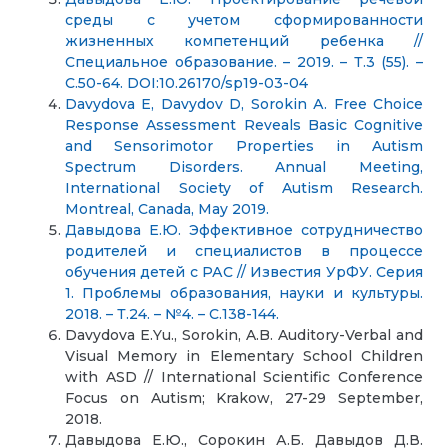
среды с учетом сформированности
жизненных компетенций ребенка //
Специальное образование. – 2019. – Т.3 (55). –
С.50-64. DOI:10.26170/sp19-03-04
Davydova E, Davydov D, Sorokin А. Free Choice
Response Assessment Reveals Basic Cognitive
and Sensorimotor Properties in Autism
Spectrum Disorders. Annual Meeting,
International Society of Autism Research.
Montreal, Canada, May 2019.
Давыдова Е.Ю. Эффективное сотрудничество
родителей и специалистов в процессе
обучения детей с РАС // Известия УрФУ. Серия
1. Проблемы образования, науки и культуры.
2018. – Т.24. – №4. – С.138-144.
Davydova Е.Yu., Sorokin, A.B. Auditory-Verbal and
Visual Memory in Elementary School Children
with ASD // International Scientific Conference
Focus on Autism; Krakow, 27-29 September,
2018.
Давыдова Е.Ю., Сорокин А.Б. Давыдов Д.В.