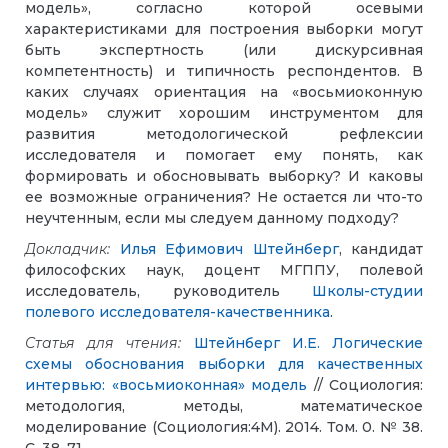
модель», согласно которой осевыми
характеристиками для построения выборки могут
быть экспертность (или дискурсивная
компетентность) и типичность респондентов. В
каких случаях ориентация на «восьмиоконную
модель» служит хорошим инструментом для
развития методологической рефлексии
исследователя и помогает ему понять, как
формировать и обосновывать выборку? И каковы
ее возможные ограничения? Не остается ли что-то
неучтенным, если мы следуем данному подходу?
Докладчик:
Илья Ефимович Штейнберг
, кандидат
философских наук, доцент МГППУ, полевой
исследователь, руководитель
Школы-студии
полевого исследователя-качественника
.
Статья для чтения:
Штейнберг И.Е. Логические
схемы обоснования выборки для качественных
интервью: «восьмиоконная» модель
// Социология:
методология, методы, математическое
моделирование (Социология:4М). 2014. Том. 0. № 38.