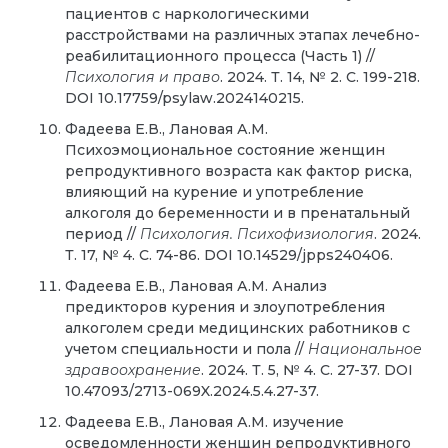
пациентов с наркологическими
расстройствами на различных этапах лечебно-
реабилитационного процесса (Часть 1) //
Психология и право
. 2024. Т. 14, № 2. С. 199-218.
DOI 10.17759/psylaw.2024140215.
Фадеева Е.В., Лановая А.М.
Психоэмоциональное состояние женщин
репродуктивного возраста как фактор риска,
влияющий на курение и употребление
алкоголя до беременности и в пренатальный
период //
Психология. Психофизиология
. 2024.
Т. 17, № 4. С. 74-86. DOI 10.14529/jpps240406.
Фадеева Е.В., Лановая А.М. Анализ
предикторов курения и злоупотребления
алкоголем среди медицинских работников с
учетом специальности и пола //
Национальное
здравоохранение
. 2024. Т. 5, № 4. С. 27-37. DOI
10.47093/2713-069X.2024.5.4.27-37.
Фадеева Е.В., Лановая А.М. изучение
осведомленности женщин репродуктивного