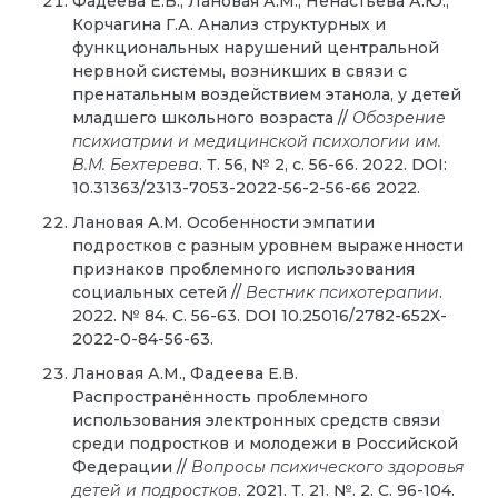
Фадеева Е.В., Лановая А.М., Ненастьева А.Ю.,
Корчагина Г.А. Анализ структурных и
функциональных нарушений центральной
нервной системы, возникших в связи с
пренатальным воздействием этанола, у детей
младшего школьного возраста //
Обозрение
психиатрии и медицинской психологии им.
В.М. Бехтерева
. Т. 56, № 2, с. 56-66. 2022. DOI:
10.31363/2313-7053-2022-56-2-56-66 2022.
Лановая А.М. Особенности эмпатии
подростков с разным уровнем выраженности
признаков проблемного использования
социальных сетей //
Вестник психотерапии
.
2022. № 84. С. 56-63. DOI 10.25016/2782-652X-
2022-0-84-56-63.
Лановая А.М., Фадеева Е.В.
Распространённость проблемного
использования электронных средств связи
среди подростков и молодежи в Российской
Федерации //
Вопросы психического здоровья
детей и подростков
. 2021. Т. 21. №. 2. С. 96-104.