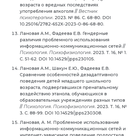
возраста о вредных последствиях
употребления алкоголя //
Вестник
психотерапии
. 2023. № 86. С. 68-80. DOI
10.25016/2782-652X-2023-0-86-68-80.
Лановая А.М., Фадеева Е.В. Гендерные
различия проблемного использования
информационно-коммуникационных сетей //
Психология. Психофизиология
. 2023. Т. 16, № 1.
С. 51-62. DOI 10.14529/jpps230105.
Лановая А.М., Шакун Е.Ю., Фадеева Е.В.
Сравнение особенностей дезадаптивного
поведения детей младшего школьного
возраста, подвергавшихся пренатальному
воздействию этанола, обучающихся в
образовательных учреждениях разных типов
//
Психология. Психофизиология
. 2023. Т. 16, №
3. С. 88-99. DOI 10.14529/jpps230308.
Лановая, А. М. Проблемное использование
информационно-коммуникационных сетей и
интернет-зависимое поведение подростков