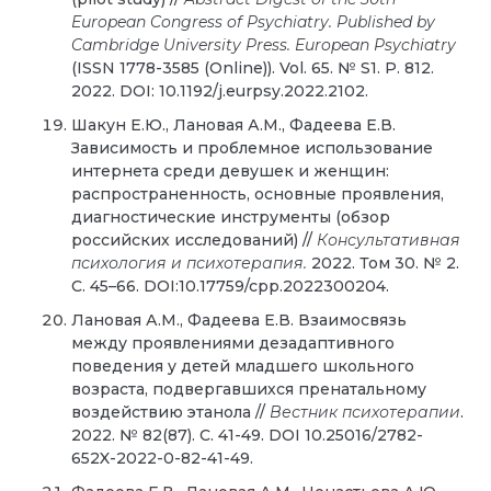
European Congress of Psychiatry. Published by
Cambridge University Press. European Psychiatry
(ISSN 1778-3585 (Online)). Vol. 65.
№ S1. P. 812.
2022. DOI: 10.1192/j.eurpsy.2022.2102.
Шакун Е.Ю., Лановая А.М., Фадеева Е.В.
Зависимость и проблемное использование
интернета среди девушек и женщин:
распространенность, основные проявления,
диагностические инструменты (обзор
российских исследований) //
Консультативная
психология и психотерапия.
2022. Том 30. № 2.
С. 45–66. DOI:10.17759/cpp.2022300204.
Лановая А.М., Фадеева Е.В. Взаимосвязь
между проявлениями дезадаптивного
поведения у детей младшего школьного
возраста, подвергавшихся пренатальному
воздействию этанола //
Вестник психотерапии
.
2022. № 82(87). С. 41-49. DOI 10.25016/2782-
652X-2022-0-82-41-49.