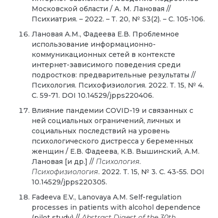
Московской области / А. М. Лановая //
Психиатрия. – 2022. – Т. 20, № S3(2). – С. 105-106.
Лановая А.М., Фадеева Е.В. Проблемное
использование информационно-
коммуникационных сетей в контексте
интернет-зависимого поведения среди
подростков: предварительные результаты //
Психология. Психофизиология. 2022. Т. 15, № 4.
С. 59-71. DOI 10.14529/jpps220406.
Влияние пандемии COVID-19 и связанных с
ней социальных ограничений, личных и
социальных последствий на уровень
психологического дистресса у беременных
женщин / Е.В. Фадеева, К.В. Вышинский, А.М.
Лановая [и др.] //
Психология.
Психофизиология
. 2022. Т. 15, № 3. С. 43-55. DOI
10.14529/jpps220305.
Fadeeva E.V., Lanovaya A.M. Self-regulation
processes in patients with alcohol dependence
(pilot study) //
Abstract Digest of the 30th