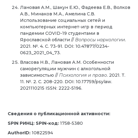
Лановая А.М., Шакун Е.Ю., Фадеева Е.В., Волков
А.В., Минаков М.А., Амелина С.В.
Использование социальных сетей и
компьютерных интернет-игр в период
пандемии COVID-19 студентами в
Ярославской области //
Вопросы наркологии
.
2021. №. 4. С. 73-91. DOI: 10.47877/0234-
0623_2021_04_73.
Власова Н.В., Лановая А.М. Особенности
саморегуляции мужчин с алкогольной
зависимостью //
Психология и право
. 2021. Т.
11. №. 2. С. 208-220. DOI: 10.17759/psylaw.
2021110215 ISSN: 2222-5196.
Сведения о публикационной активности:
SPIN
РИНЦ
: SPIN-
код
:
1758-5380
AuthorID:
10822594