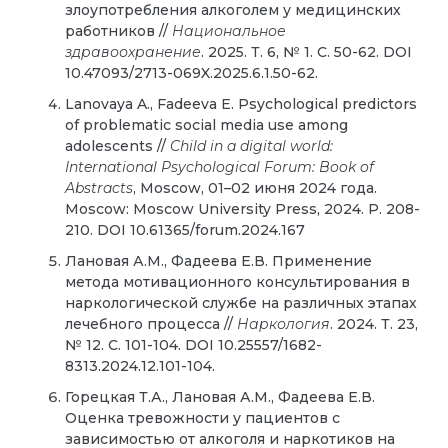
злоупотребления алкоголем у медицинских
работников //
Национальное
здравоохранение
. 2025. Т. 6, № 1. С. 50-62. DOI
10.47093/2713-069X.2025.6.1.50-62.
Lanovaya A., Fadeeva
Е
. Psychological predictors
of problematic social media use among
adolescents //
Child in a digital world:
International Psychological Forum: Book of
Abstracts
, Moscow, 01–02
июня
2024
года
.
Moscow: Moscow University Press, 2024. P. 208-
210. DOI 10.61365/forum.2024.167
Лановая А.М., Фадеева Е.В. Применение
метода мотивационного консультирования в
наркологической службе на различных этапах
лечебного процесса //
Наркология
. 2024. Т. 23,
№ 12. С. 101-104.
DOI
10.25557/1682-
8313.2024.12.101-104.
Горецкая Т.А., Лановая А.М., Фадеева Е.В.
Оценка тревожности у пациентов с
зависимостью от алкоголя и наркотиков на